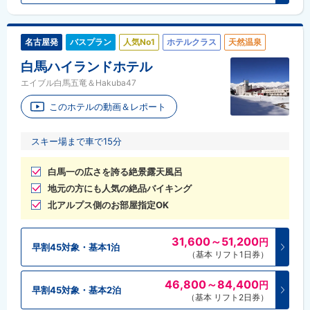
名古屋発
バスプラン
人気No1
ホテルクラス
天然温泉
白馬ハイランドホテル
エイブル白馬五竜＆Hakuba47
このホテルの動画＆レポート
スキー場まで車で15分
白馬一の広さを誇る絶景露天風呂
地元の方にも人気の絶品バイキング
北アルプス側のお部屋指定OK
31,600～51,200
円
早割45対象・基本1泊
（基本 リフト1日券）
46,800～84,400
円
早割45対象・基本2泊
（基本 リフト2日券）