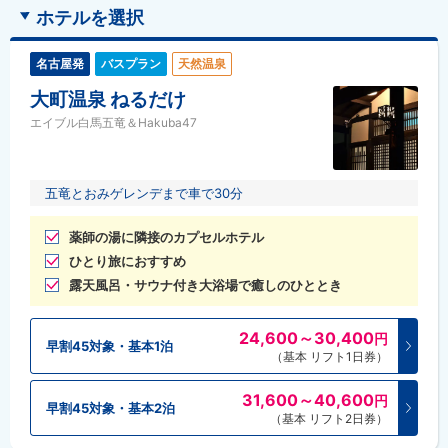
ホテルを選択
名古屋発
バスプラン
天然温泉
大町温泉 ねるだけ
エイブル白馬五竜＆Hakuba47
五竜とおみゲレンデまで車で30分
薬師の湯に隣接のカプセルホテル
ひとり旅におすすめ
露天風呂・サウナ付き大浴場で癒しのひととき
24,600～30,400
円
早割45対象・基本1泊
（基本 リフト1日券）
31,600～40,600
円
早割45対象・基本2泊
（基本 リフト2日券）