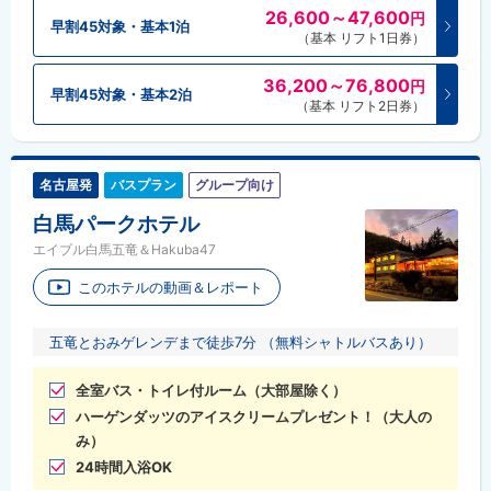
26,600～47,600
円
早割45対象・基本1泊
（基本 リフト1日券）
36,200～76,800
円
早割45対象・基本2泊
（基本 リフト2日券）
名古屋発
バスプラン
グループ向け
白馬パークホテル
エイブル白馬五竜＆Hakuba47
このホテルの動画＆レポート
五竜とおみゲレンデまで徒歩7分 （無料シャトルバスあり）
全室バス・トイレ付ルーム（大部屋除く）
ハーゲンダッツのアイスクリームプレゼント！（大人の
み）
24時間入浴OK