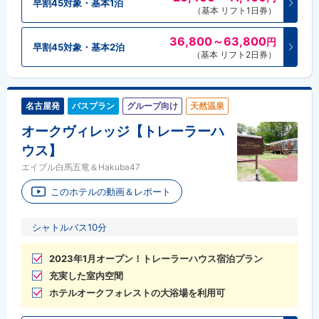
早割45対象・基本1泊
（基本 リフト1日券）
36,800～63,800
円
早割45対象・基本2泊
（基本 リフト2日券）
名古屋発
バスプラン
グループ向け
天然温泉
オークヴィレッジ【トレーラーハ
ウス】
エイブル白馬五竜＆Hakuba47
このホテルの動画＆レポート
シャトルバス10分
2023年1月オープン！トレーラーハウス宿泊プラン
充実した室内空間
ホテルオークフォレストの大浴場を利用可