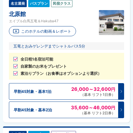
名古屋発
バスプラン
民宿クラス
北原館
エイブル白馬五竜＆Hakuba47
このホテルの動画＆レポート
五竜とおみゲレンデまでシャトルバス5分
全日程1名宿泊可能
自家製のお米をプレゼント
素泊りプラン（お食事はオプションより選択）
26,000～32,600
円
早割45対象・基本1泊
（基本 リフト1日券）
35,600～46,000
円
早割45対象・基本2泊
（基本 リフト2日券）