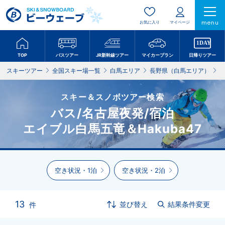
menu
お気に入り
マイページ
TOP
バスツアー
JR新幹線ツアー
マイカープラン
日帰りツアー
スキーツアー
全国スキー場一覧
白馬エリア
長野県（白馬エリア）
スキー＆スノボツアー検索
バス/名古屋夜発/宿泊
エイブル白馬五竜＆Hakuba47
空き状況・1泊
空き状況・2泊
13
並び替え
結果条件変更
件