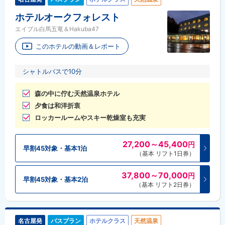
ホテルオークフォレスト
エイブル白馬五竜＆Hakuba47
このホテルの動画＆レポート
シャトルバスで10分
森の中に佇む天然温泉ホテル
夕食は和洋折衷
ロッカールームやスキー乾燥室も充実
27,200～45,400
円
早割45対象・基本1泊
（基本 リフト1日券）
37,800～70,000
円
早割45対象・基本2泊
（基本 リフト2日券）
名古屋発
バスプラン
ホテルクラス
天然温泉