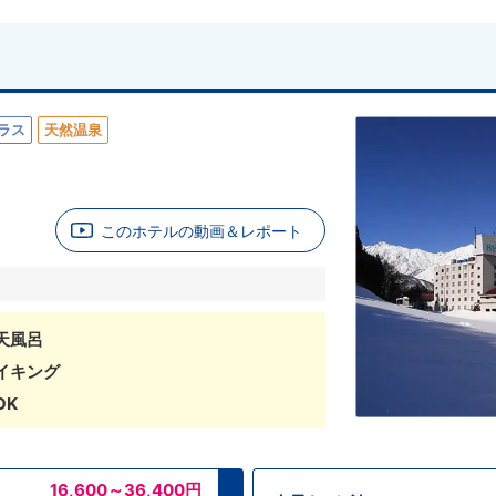
ラス
天然温泉
このホテルの動画＆レポート
天風呂
イキング
OK
16,600～36,400
円