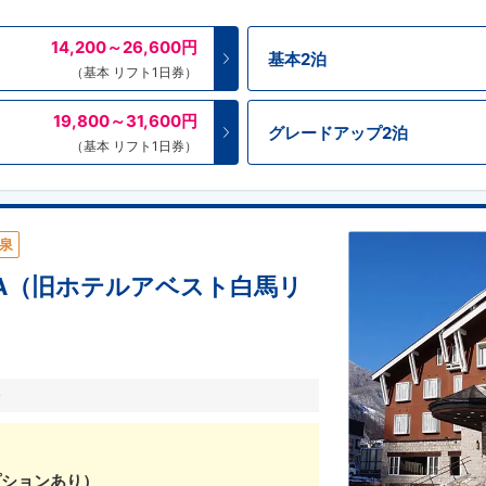
14,200～26,600
円
基本2泊
（基本 リフト1日券）
19,800～31,600
円
グレードアップ2泊
（基本 リフト1日券）
泉
AKUBA（旧ホテルアベスト白馬リ
分
プションあり）