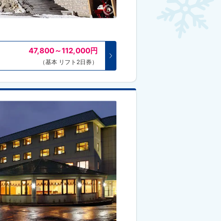
47,800～112,000
円
（基本 リフト2日券）