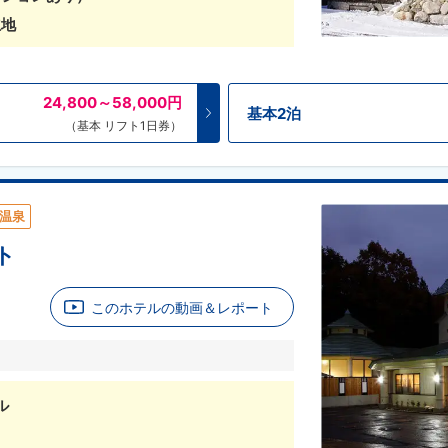
立地
24,800～58,000
円
基本2泊
（基本 リフト1日券）
温泉
ト
このホテルの動画＆レポート
ル