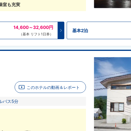
燥室も充実
14,600～32,600
円
基本2泊
（基本 リフト1日券）
このホテルの動画＆レポート
ルバス5分