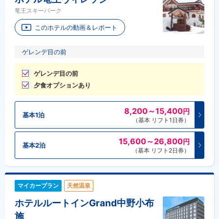
竜王スキーパーク
このホテルの動画＆レポート
ゲレンデ目の前
ゲレンデ目の前
夕食オプションあり
8,200～15,400
円
基本1泊
（基本 リフト1日券）
15,600～26,800
円
基本2泊
（基本 リフト2日券）
マイカープラン
天然温泉
ホテルルートインGrand中野小布
施