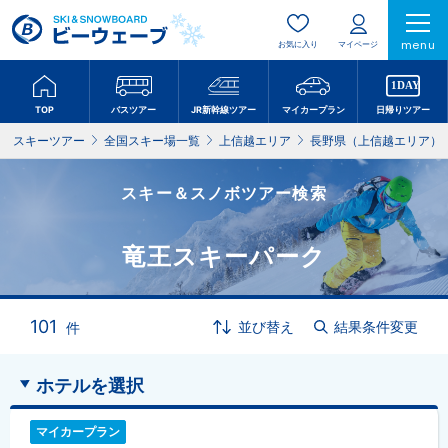
menu
お気に入り
マイページ
TOP
バスツアー
JR新幹線ツアー
マイカープラン
日帰りツアー
スキーツアー
全国スキー場一覧
上信越エリア
長野県（上信越エリア）
スキー＆スノボツアー検索
竜王スキーパーク
101
並び替え
結果条件変更
件
ホテルを選択
マイカープラン