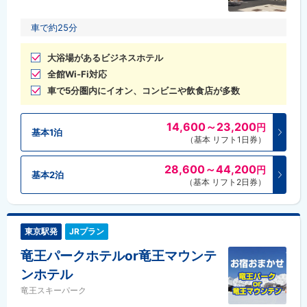
車で約25分
大浴場があるビジネスホテル
全館Wi-Fi対応
車で5分圏内にイオン、コンビニや飲食店が多数
14,600～23,200
円
基本1泊
（基本 リフト1日券）
28,600～44,200
円
基本2泊
（基本 リフト2日券）
東京駅発
JRプラン
竜王パークホテルor竜王マウンテ
ンホテル
竜王スキーパーク