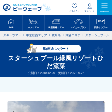
menu
お気に入り
マイページ
TOP
バスツアー
JR新幹線ツアー
マイカープラン
日帰りツアー
スキーツアー
中京以西エリア
岐阜県
飛騨エリア
スターシュプール
動画＆レポート
スターシュプール緑風リゾートひ
だ流葉
公開日：2018.12.29 更新日：2023.9.26