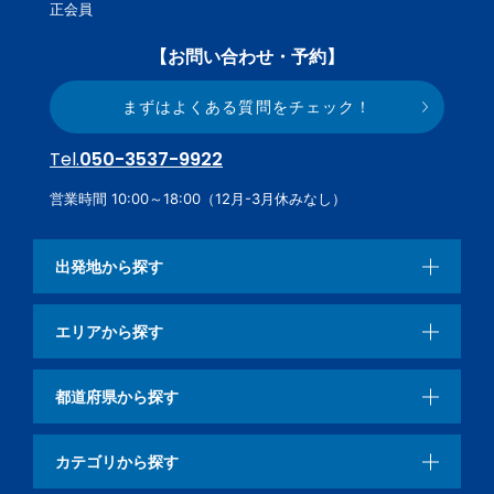
いること。実際に行ったことがなくても、自分に合ったスキー場
正会員
が見つけられる優れものです。また、ビーウェーブ社員がスキー
ツアーの宿泊先へ行って動画を交えてレポートする、動画＆レ
【お問い合わせ・予約】
ポートでは、プランのページだけでは伝わらないホテルの雰囲気
などを感じてもらえるように掲載しています。「年末の家族
まずはよくある質問をチェック！
（ファミリー）旅行はどこに行こうかな」「卒業旅行はどこにす
る？」と迷った時は、スキー・スノボツアーのどこよりも詳しい
Tel.
050-3537-9922
情報をお客様にお伝えする、ビーウェーブのサイトをチェックし
てくださいね。
営業時間 10:00～18:00（12月-3月休みなし）
出発地から探す
エリアから探す
都道府県から探す
カテゴリから探す