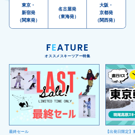
東京・
大阪・
名古屋発
新宿発
京都発
（東海発）
（関東発）
（関西発）
F
E
ATURE
オススメスキーツアー特集
最終セール
【出発日限定】