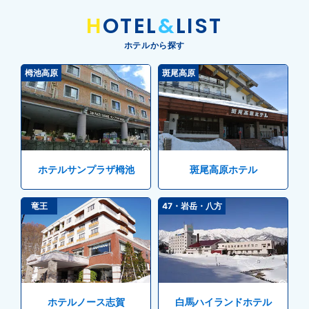
H
OTEL
&
LIST
ホテルから探す
栂池高原
斑尾高原
ホテルサンプラザ栂池
斑尾高原ホテル
竜王
47・岩岳・八方
ホテルノース志賀
白馬ハイランドホテル