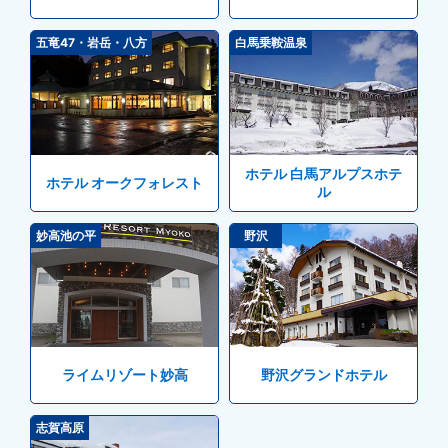
五竜47・岩岳・八方
白馬乗鞍温泉
ホテル 白馬アルプスホテ
ホテル オークフォレスト
ル
妙高池の平
野沢
ライムリゾート妙高
野沢グランドホテル
志賀高原