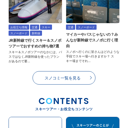
お役立ち情報
交通
スキー
交通
スノーボード
スノーボード
新幹線
マイカーやバスじゃないの？み
んなが新幹線でスノボに行く理
JR新幹線で行くスキー＆スノボ
由
ツアーでおすすめの持ち物7選
スノボへ行くのに皆さんはどのような
スキー＆スノボツアーのなかには、バ
手段でスキー場へ行きますか？ ス
スではなくJR新幹線を使ったプラン
キー場までそれ…
があるので要…
スノコミ一覧を見る
C
O
NTENTS
スキーツアー・お役立ちコンテンツ