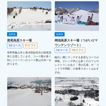
長野県
長野県
斑尾高原スキー場
栂池高原スキー場（つがいけマ
ウンテンリゾート）
30コース
11リフト
14コース
16リフト
長野県飯山市と新潟県妙高市の斑尾高
原に位置しています。コース数が多く
幅広い層にマッチする多彩なコースが
特にツリーランのコース数は日本一を
満載。ゲレンデ内には多くのカフェや
誇ります。
レストランがあり「雪の広場」や「ゴ
ンドラ中間駅」の食事スポットはおす
すめ。