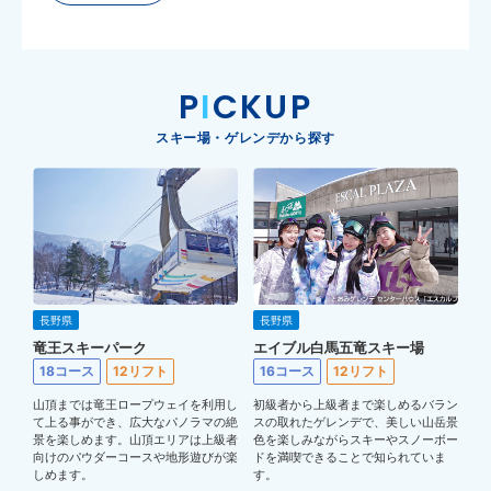
P
I
CKUP
スキー場・ゲレンデから探す
長野県
長野県
竜王スキーパーク
エイブル白馬五竜スキー場
18コース
12リフト
16コース
12リフト
山頂までは竜王ロープウェイを利用し
初級者から上級者まで楽しめるバラン
て上る事ができ、広大なパノラマの絶
スの取れたゲレンデで、美しい山岳景
景を楽しめます。山頂エリアは上級者
色を楽しみながらスキーやスノーボー
向けのパウダーコースや地形遊びが楽
ドを満喫できることで知られていま
しめます。
す。