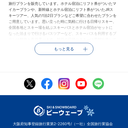
旅行プランを販売しています。ホテル宿泊にリフト券がついたマ
イカープランや、新幹線とホテル宿泊にリフト券がついたJRス
キーツアー、人気の1泊2日プランなどご希望に合わせたプランを
ご用意しています。思い立った時に気軽に行ける日帰りスキー、
全国各地とスキー場を結ぶスキーバスとホテル宿泊がセットに
なった泊まりで行けるバスツアーなど、スキーバスを利用するプ
ランは朝発と夜発選べます。朝発の日帰りスキーは早朝出発して
その日のうちに帰宅できる便利さが人気の理由です。夜行バスは
もっと見る
スキーバスの中で眠っている間に現地に到着。時間の有効利用が
できて、学生や社会人のスノーボード・スキー愛好者に人気で
す。また、かさばりがちなスノーボードやスキーの板の運搬もス
キーツアーなら楽ちんで、リフト券もついてくるのもポイントで
す。
人気の日帰りスキーツアーのために「空席状況一覧」が新たに登
場。週末や年末年始の人気の日程もスムーズに予約できて、空席
のあるプランの中から申し込む人数に合わせて選べてとても便利
になりました。
また、ビーウェーブでは白馬五竜、栂池高原、竜王、野沢、苗
場、上越国際などのスキー場へ行くプランがもりだくさん。プラ
ンを選ぶときはスキー場ガイドでコース数やリフト数をチェッ
ク。そして注目は各スキー場の各コースを滑った動画を掲載して
大阪府知事登録旅行業第2-2260号/（一社）全国旅行業協会