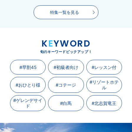
特集一覧を見る
K
E
YWORD
旬のキーワードピックアップ！
#早割45
#初級者向け
#レッスン付
#リゾートホテ
#おひとり様
#コテージ
ル
#ゲレンデサイ
#白馬
#北志賀竜王
ド