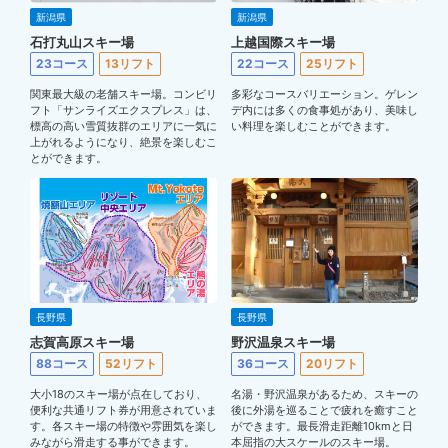
新潟県
新潟県
石打丸山スキー場
上越国際スキー場
23コース
13リフト
22コース
25リフト
関東最大級の老舗スキー場。コンビリ
多彩なコースバリエーション。ゲレン
フト「サンライズエクスプレス」は、
デ内には多くの食事処があり、美味し
標高の高い雪質抜群のエリアに一気に
い料理を楽しむことができます。
上がれるようになり、絶景を楽しむこ
とができます。
長野県
長野県
志賀高原スキー場
野沢温泉スキー場
88コース
52リフト
36コース
20リフト
大小18のスキー場が点在しており、
名湯・野沢温泉があるため、スキーの
便利な共通リフト券が用意されていま
後に外湯を巡ることで疲れを癒すこと
す。各スキー場の特徴や雰囲気を楽し
ができます。最長滑走距離10kmと日
みながら滑走する事ができます。
本屈指の大スケールのスキー場。