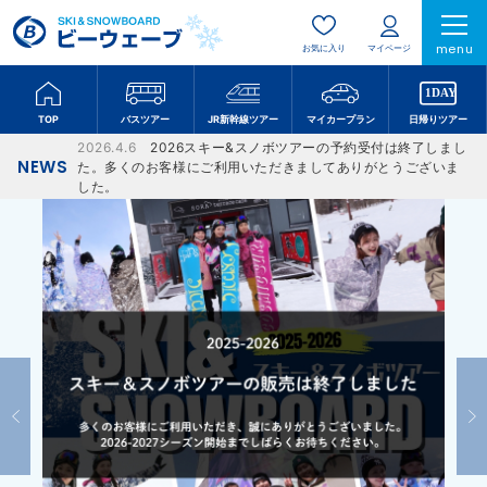
menu
お気に入り
マイページ
TOP
バスツアー
JR新幹線ツアー
マイカープラン
日帰りツアー
2026.4.6
2026スキー&スノボツアーの予約受付は終了しまし
NEWS
た。多くのお客様にご利用いただきましてありがとうございま
した。