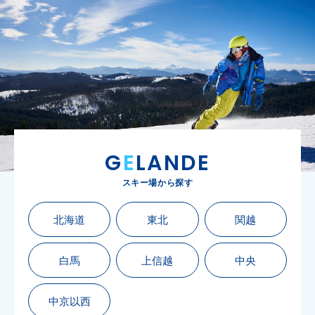
G
E
LANDE
スキー場から探す
北海道
東北
関越
白馬
上信越
中央
中京以西