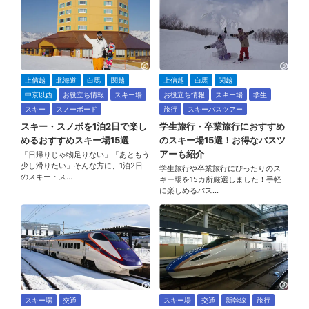
上信越
北海道
白馬
関越
上信越
白馬
関越
中京以西
お役立ち情報
スキー場
お役立ち情報
スキー場
学生
スキー
スノーボード
旅行
スキーバスツアー
スキー・スノボを1泊2日で楽し
学生旅行・卒業旅行におすすめ
めるおすすめスキー場15選
のスキー場15選！お得なバスツ
アーも紹介
「日帰りじゃ物足りない」「あともう
少し滑りたい」そんな方に、1泊2日
学生旅行や卒業旅行にぴったりのス
のスキー・ス…
キー場を15カ所厳選しました！手軽
に楽しめるバス…
スキー場
交通
スキー場
交通
新幹線
旅行