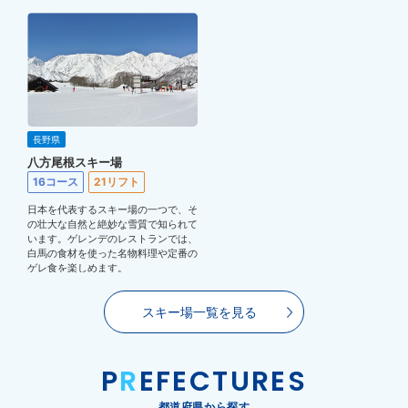
長野県
八方尾根スキー場
16コース
21リフト
日本を代表するスキー場の一つで、そ
の壮大な自然と絶妙な雪質で知られて
います。ゲレンデのレストランでは、
白馬の食材を使った名物料理や定番の
ゲレ食を楽しめます。
スキー場一覧を見る
P
R
EFECTURES
都道府県から探す