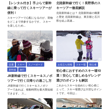
【レンタル付き】手ぶらで新幹
北陸新幹線で行く！長野県のス
線に乗って行くスキーツアーが
キーツアー徹底解説
便利！
北陸新幹線とは？ 北陸新幹線の概要
と歴史 北陸新幹線は、東京都と石川
スキーツアーで心配になるのが、荷物
県を結ぶ高速…
をどこまで持参するかです。 スキー
を楽しむため…
交通
スキー
スノーボード
お役立ち情報
スキー場
初心者
新幹線
旅行
初心者におすすめのスキー場10
選！安心して楽しめるゲレンデ
JR新幹線で行くスキー＆スノボ
選びのポイントも解説
ツアーで行く日帰りの過ごし方
これからスキーを始めたい初心者に
JR新幹線で行くスキー＆スノボツ
とって、スキー場選びは大切なポイン
アーであれば、移動時間を最大限短縮
トです。今回は…
できます。 ス…