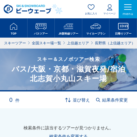
menu
お気に入り
マイページ
TOP
バスツアー
JR新幹線ツアー
マイカープラン
日帰りツアー
スキーツアー
全国スキー場一覧
上信越エリア
長野県（上信越エリア）
スキー＆スノボツアー検索
バス/大阪・京都・滋賀夜発/宿泊
北志賀小丸山スキー場
0
並び替え
結果条件変更
件
検索条件に該当するツアーが見つかりません。
検索条件を変更する