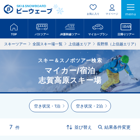
menu
お気に入り
マイページ
TOP
バスツアー
JR新幹線ツアー
マイカープラン
日帰りツアー
スキーツアー
全国スキー場一覧
上信越エリア
長野県（上信越エリア）
スキー＆スノボツアー検索
マイカー/宿泊
志賀高原スキー場
空き状況・1泊
空き状況・2泊
7
並び替え
結果条件変更
件