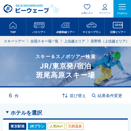
menu
お気に入り
マイページ
TOP
バスツアー
JR新幹線ツアー
マイカープラン
日帰りツアー
スキーツアー
全国スキー場一覧
上信越エリア
長野県（上信越エリア）
スキー＆スノボツアー検索
JR/東京発/宿泊
斑尾高原スキー場
6
並び替え
結果条件変更
件
ホテルを選択
東京駅発
JRプラン
人気No1
天然温泉