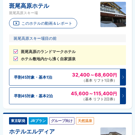
斑尾高原ホテル
斑尾高原スキー場
このホテルの動画＆レポート
斑尾高原スキー場目の前
斑尾高原のランドマークホテル
ホテル敷地内から沸く自家源泉
32,400～68,600
円
早割45対象・基本1泊
（基本 リフト1日券）
45,600～115,400
円
早割45対象・基本2泊
（基本 リフト2日券）
東京駅発
JRプラン
グループ向け
天然温泉
ホテルエルディア