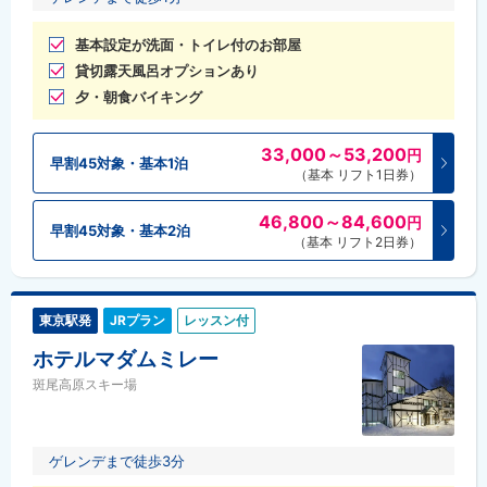
基本設定が洗面・トイレ付のお部屋
貸切露天風呂オプションあり
夕・朝食バイキング
33,000～53,200
円
早割45対象・基本1泊
（基本 リフト1日券）
46,800～84,600
円
早割45対象・基本2泊
（基本 リフト2日券）
東京駅発
JRプラン
レッスン付
ホテルマダムミレー
斑尾高原スキー場
ゲレンデまで徒歩3分