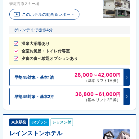
斑尾高原スキー場
このホテルの動画＆レポート
ゲレンデまで徒歩4分
温泉大浴場あり
全室お風呂・トイレ付客室
夕食の食べ放題オプションあり
28,000～42,000
円
早割45対象・基本1泊
（基本 リフト1日券）
36,800～61,000
円
早割45対象・基本2泊
（基本 リフト2日券）
東京駅発
JRプラン
レッスン付
レインストンホテル