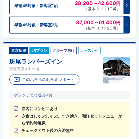
28,200～42,600
円
早割45対象・新客室1泊
（基本 リフト1日券）
37,000～61,400
円
早割45対象・新客室2泊
（基本 リフト2日券）
東京駅発
JRプラン
グループ向け
レッスン付
斑尾ランバーズイン
斑尾高原スキー場
このホテルの動画＆レポート
ゲレンデまで徒歩4分
館内にコンビニあり
夕食はしゃぶしゃぶ、すき焼き、和洋セットメニューか
ら予約時選択
チェックアウト後の入浴無料