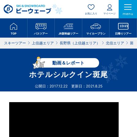
menu
お気に入り
マイページ
TOP
バスツアー
JR新幹線ツアー
マイカープラン
日帰りツアー
スキーツアー
上信越エリア
長野県（上信越エリア）
北信エリア
斑
動画＆レポート
ホテルシルクイン斑尾
公開日：2017.12.22 更新日：2021.8.25