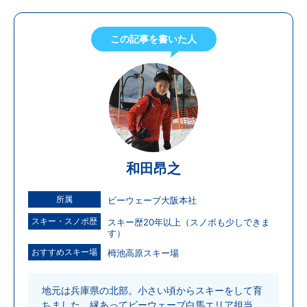
この記事を書いた人
和田昂之
所属
ビーウェーブ大阪本社
スキー・スノボ歴
スキー歴20年以上（スノボも少しできま
す）
おすすめスキー場
栂池高原スキー場
地元は兵庫県の北部。小さい頃からスキーをして育
ちました。縁あってビーウェーブ白馬エリア担当