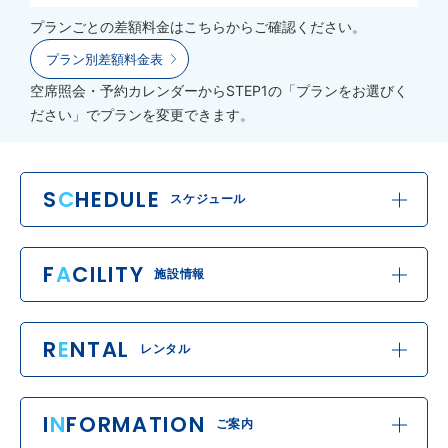
プランごとの差額料金はこちらからご確認ください。
プラン別差額料金表
空席照会・予約カレンダーからSTEP1の「プランをお選びく
ださい」でプランを変更できます。
S
C
HEDULE
スケジュール
F
A
CILITY
施設情報
R
E
NTAL
レンタル
I
N
FORMATION
ご案内