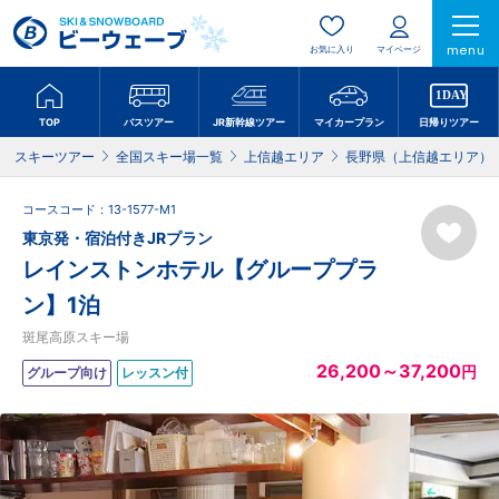
menu
お気に入り
マイページ
TOP
バスツアー
JR新幹線ツアー
マイカープラン
日帰りツアー
スキーツアー
全国スキー場一覧
上信越エリア
長野県（上信越エリア）
コースコード：13-1577-M1
東京発・宿泊付きJRプラン
レインストンホテル【グループプラ
ン】1泊
斑尾高原スキー場
26,200～37,200
円
グループ向け
レッスン付