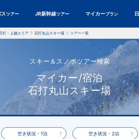
バス
JR新幹線
マイカー
ツアー
ツアー
プラン
石打・上越エリア
石打丸山スキー場
ツアー一覧
スキー＆スノボツアー検索
マイカー/宿泊
石打丸山スキー場
空き状況・1泊
空き状況・2泊