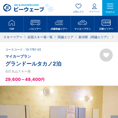
menu
お気に入り
マイページ
TOP
バスツアー
JR新幹線ツアー
マイカープラン
日帰りツアー
スキーツアー
全国スキー場一覧
関越エリア
新潟県（関越エリア）
コースコード：13-1781-02
マイカープラン
グランドールタカノ2泊
石打丸山スキー場
29,600～48,400
円