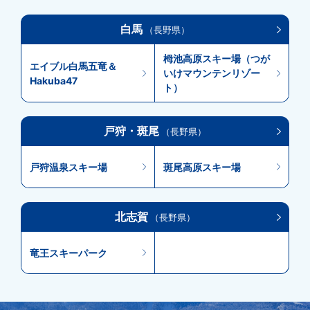
白馬
（長野県）
栂池高原スキー場（つが
エイブル白馬五竜＆
いけマウンテンリゾー
Hakuba47
ト）
戸狩・斑尾
（長野県）
戸狩温泉スキー場
斑尾高原スキー場
北志賀
（長野県）
竜王スキーパーク