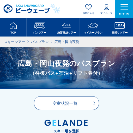
menu
お気に入り
マイページ
TOP
バスツアー
JR新幹線ツアー
マイカープラン
日帰りツアー
スキーツアー
バスプラン
広島・岡山夜発
広島・岡山夜発のバスプラン
（往復バス+宿泊+リフト券付）
空室状況一覧
G
E
LANDE
スキー場を選択