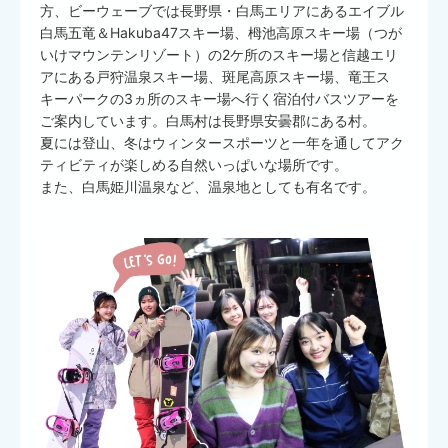
方、ビーウェーブでは長野県・白馬エリアにあるエイブル
白馬五竜＆Hakuba47スキー場、栂池高原スキー場（つが
いけマウンテンリゾート）の2ケ所のスキー場と信越エリ
アにある戸狩温泉スキー場、斑尾高原スキー場、竜王ス
キーパークの3ヵ所のスキー場へ行く宿泊付バスツアーを
ご案内しています。白馬村は長野県安曇郡にある村。
夏には登山、冬はウィンタースポーツと一年を通してアク
ティビティが楽しめる自然いっぱいな場所です。
また、白馬姫川温泉など、温泉地としても有名です。