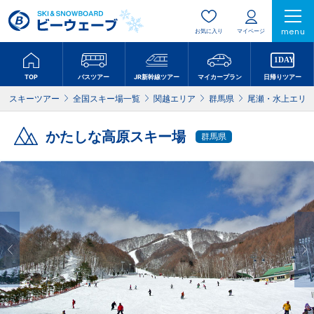
menu
お気に入り
マイページ
TOP
バスツアー
JR新幹線ツアー
マイカープラン
日帰りツアー
スキーツアー
全国スキー場一覧
関越エリア
群馬県
尾瀬・水上エリ
かたしな高原スキー場
群馬県