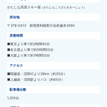
かたしな高原スキー場
（かたしなこうげんすきーじょう）
所在地
〒378-0413 群馬県利根郡片品村越本2990
所要時間
■東京より車で約2時間40分
■名古屋より車で約5時間50分
■大阪より車で約7時間50分
アクセス
■関越道・沼田ICより29km（約35分）
■上越線・沼田駅よりバス（約65分）
駐車場台数
1,200台