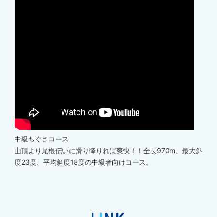
中級
ちぐさコース
山頂より尾根伝いに滑り降りれば爽快！！全長970m、最大斜
度23度、平均斜度18度の中級者向けコース。