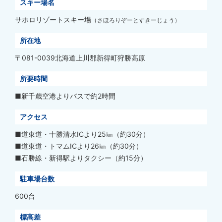
スキー場名
サホロリゾートスキー場
（さほろりぞーとすきーじょう）
所在地
〒081-0039北海道上川郡新得町狩勝高原
所要時間
■新千歳空港よりバスで約2時間
アクセス
■道東道・十勝清水ICより25㎞（約30分）
■道東道・トマムICより26㎞（約30分）
■石勝線・新得駅よりタクシー（約15分）
駐車場台数
600台
標高差