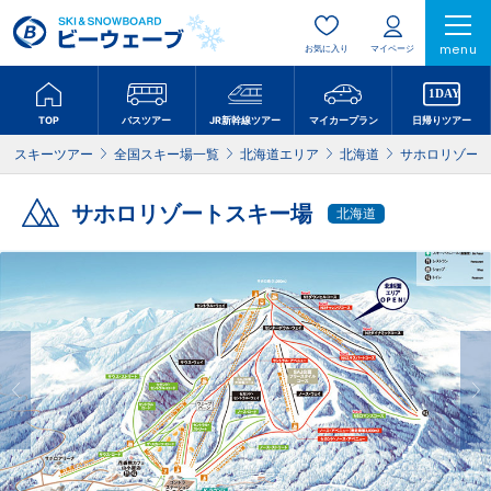
menu
お気に入り
マイページ
TOP
バスツアー
JR新幹線ツアー
マイカープラン
日帰りツアー
スキーツアー
全国スキー場一覧
北海道エリア
北海道
サホロリゾー
サホロリゾートスキー場
北海道