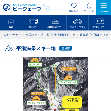
menu
お気に入り
マイページ
TOP
バスツアー
JR新幹線ツアー
マイカープラン
日帰りツアー
スキーツアー
全国スキー場一覧
中京以西エリア
岐阜県
飛騨エリア
平湯温泉スキー場
岐阜県