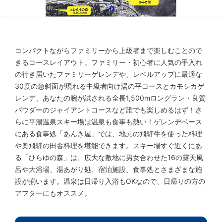
コンパクトながらファミリーから上級者まで楽しむことので
きるコースレイアウト。ファミリー・初心者に人気の手入れ
の行き届いたファミリーゲレンデや、レベルアップに最適な
30度の急斜面が現れる中級者向け湯の平コースとカモシカゲ
レンデ、あなたの腕が試される全長1,500mロングラン・良質
パウダーのジャイアントコースなど誰でも楽しめるはず！さ
らに平湯温泉スキー場は温泉も食事も熱い！ゲレンデベース
にある食事処「あんき屋」では、地元の飛騨牛を使った料理
や奥飛騨の田舎料理を堪能できます。スキー場すぐ近くにあ
る「ひらゆの森」は、広大な敷地に男女合わせた16の露天風
呂や大浴場、湯あがり処、宿泊施設、食事処とさまざまな施
設が揃います。温泉は日帰り入浴もOKなので、日帰りの方の
アフターにもオススメ。