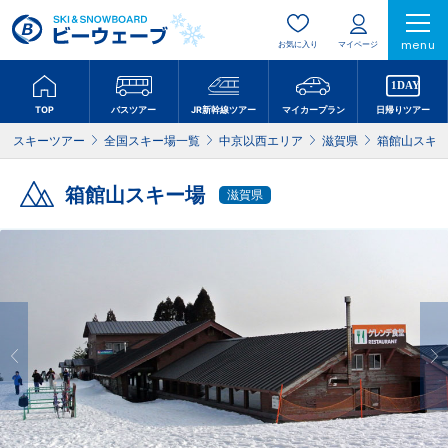
menu
お気に入り
マイページ
TOP
バスツアー
JR新幹線ツアー
マイカープラン
日帰りツアー
スキーツアー
全国スキー場一覧
中京以西エリア
滋賀県
箱館山スキ
箱館山スキー場
滋賀県