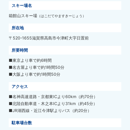
スキー場名
箱館山スキー場
（はこだてやますきーじょう）
所在地
〒520-1655滋賀県高島市今津町大字日置前
所要時間
■東京より車で約6時間
■名古屋より車で約1時間50分
■大阪より車で約1時間50分
アクセス
■名神高速道路・京都東ICより60km（約70分）
■北陸自動車道・木之本ICより31km（約45分）
■JR湖西線・近江今津駅よりバス（約20分）
駐車場台数