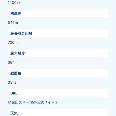
1,100台
標高差
545m
最長滑走距離
700m
最大斜度
38°
総面積
33ha
URL
箱館山スキー場の公式サイト≫
天気