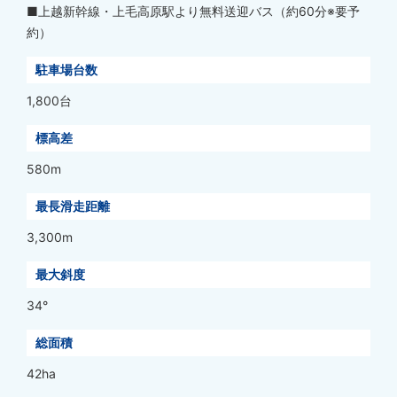
■上越新幹線・上毛高原駅より無料送迎バス（約60分※要予
約）
駐車場台数
1,800台
標高差
580m
最長滑走距離
3,300m
最大斜度
34°
総面積
42ha