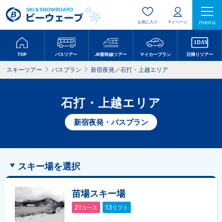
menu
お気に入り
マイページ
TOP
バスツアー
JR新幹線ツアー
マイカープラン
日帰りツアー
スキーツアー
バスプラン
新宿夜発／石打・上越エリア
石打・上越エリア
新宿夜発・バスプラン
スキー場を選択
苗場スキー場
21
13
コース
リフト