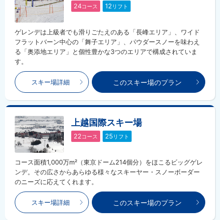
24
12
コース
リフト
ゲレンデは上級者でも滑りごたえのある「長峰エリア」、ワイド
フラットバーン中心の「舞子エリア」、パウダースノーを味わえ
る「奥添地エリア」と個性豊かな3つのエリアで構成されていま
す。
このスキー場のプラン
スキー場詳細
上越国際スキー場
22
25
コース
リフト
コース面積1,000万m²（東京ドーム214個分）をほこるビッグゲレ
ンデ。その広さからあらゆる様々なスキーヤー・スノーボーダー
のニーズに応えてくれます。
このスキー場のプラン
スキー場詳細