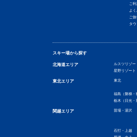
ご利
よく
ご旅
タウ
スキー場から探す
ルスツリゾー
北海道エリア
星野リゾート
東北
東北エリア
福島（磐梯・
栃木（日光・
苗場・湯沢
関越エリア
石打・上越