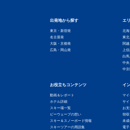
出発地から探す
エ
東京・新宿発
北海
名古屋発
東北
大阪・京都発
関越
広島・岡山発
上信
白馬
中央
中京
お役立ちコンテンツ
イ
動画＆レポート
マイ
ホテル詳細
サイ
スキー場一覧
お支
ビーウェーブの想い
領収
スキー＆スノーボード情報
未成
スキーツアーの用語集
電子