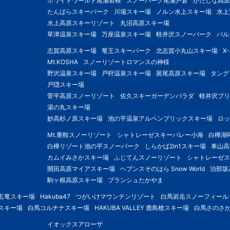
ホワイトワールド尾瀬岩鞍
スノーパーク尾瀬戸倉
かたしな高原
たんばらスキーパーク
川場スキー場
ノルン水上スキー場
水上
水上高原スキーリゾート
丸沼高原スキー場
草津温泉スキー場
万座温泉スキー場
軽井沢スノーパーク
パル
志賀高原スキー場
竜王スキーパーク
北志賀小丸山スキー場
X
Mt.KOSHA
スノーリゾートロマンスの神様
野沢温泉スキー場
戸狩温泉スキー場
斑尾高原スキー場
タング
戸隠スキー場
菅平高原スノーリゾート
佐久スキーガーデンパラダ
軽井沢プリ
湯の丸スキー場
妙高杉ノ原スキー場
池の平温泉アルペンブリックスキー場
ロッ
Mt.乗鞍スノーリゾート
シャトレーゼスキーバレー小海
白樺湖R
白樺リゾート池の平スノーパーク
しらかば2in1スキー場
車山高
カムイみさかスキー場
ふじてんスノーリゾート
シャトレーゼス
開田高原マイアスキー場
ヘブンスそのはら Snow World
治部坂
駒ヶ根高原スキー場
ブランシュたかやま
五竜スキー場
Hakuba47
つがいけマウンテンリゾート
白馬岩岳スノーフィール
スキー場
白馬コルチナスキー場
HAKUBA VALLEY 鹿島槍スキー場
白馬さのさ
イオックスアローザ