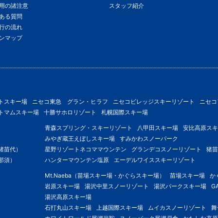
用の諸注意
スタッフ紹介
ある質問
行の流れ
ンマップ
トスキー場
ニセコ東急 グラン・ヒラフ
ニセコビレッジスキーリゾート
ニセコ
トマムスキー場
十勝サホロリゾート
札幌国際スキー場
青森スプリング・スキーリゾート
八甲田スキー場
安比高原スキ
みやぎ蔵王えぼしスキー場
すみかわスノーパーク
猪苗代）
星野リゾートネコママウンテン
グランデコスノーリゾート
猪苗
那須）
ハンターマウンテン塩原
エーデルワイススキーリゾート
Mt.Naeba（苗場スキー場・かぐらスキー場）
苗場スキー場
か
岩原スキー場
湯沢中里スノーリゾート
湯沢パークスキー場
G
湯沢高原スキー場
石打丸山スキー場
上越国際スキー場
ムイカスノーリゾート
舞