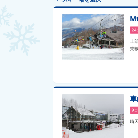
M
24
上
乗
車
9
コ
晴