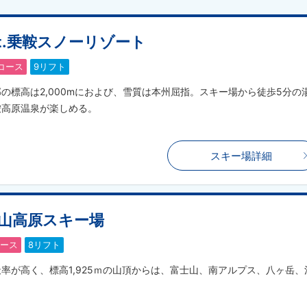
t.乗鞍スノーリゾート
コース
9
リフト
部の標高は2,000mにおよび、雪質は本州屈指。スキー場から徒歩5分
鞍高原温泉が楽しめる。
スキー場詳細
山高原スキー場
ース
8
リフト
天率が高く、標高1,925ｍの山頂からは、富士山、南アルプス、八ヶ岳、