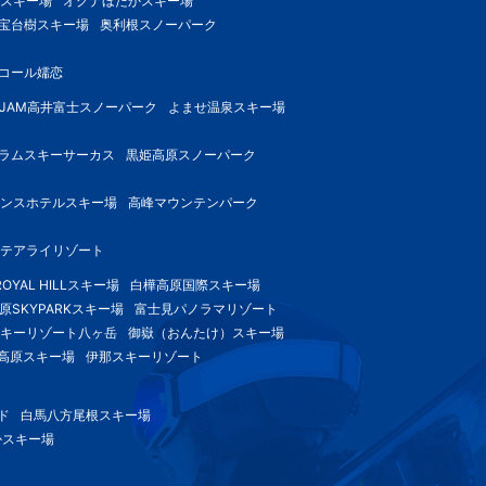
スキー場
オグナほたかスキー場
宝台樹スキー場
奥利根スノーパーク
コール嬬恋
-JAM高井富士スノーパーク
よませ温泉スキー場
ラムスキーサーカス
黒姫高原スノーパーク
ンスホテルスキー場
高峰マウンテンパーク
テアライリゾート
OYAL HILLスキー場
白樺高原国際スキー場
原SKYPARKスキー場
富士見パノラマリゾート
キーリゾート八ヶ岳
御嶽（おんたけ）スキー場
高原スキー場
伊那スキーリゾート
ド
白馬八方尾根スキー場
かスキー場