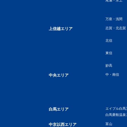
尾瀬・水上
万座・浅間
志賀・北志賀
上信越エリア
北信
東信
妙高
中・南信
中央エリア
エイブル白馬
白馬エリア
白馬乗鞍温泉
富山
中京以西エリア