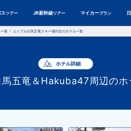
バス
JR新幹線
マイカー
ツアー
ツアー
プラン
キー場
エイブル白馬五竜スキー場付近のホテル一覧
ホテル詳細
馬五竜＆Hakuba47周辺の