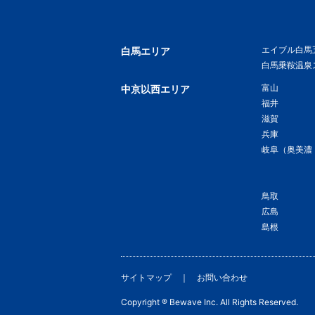
エイブル白馬
白馬エリア
白馬乗鞍温泉
富山
中京以西エリア
福井
滋賀
兵庫
岐阜（奥美濃
鳥取
広島
島根
サイトマップ
お問い合わせ
Copyright ® Bewave Inc. All Rights Reserved.