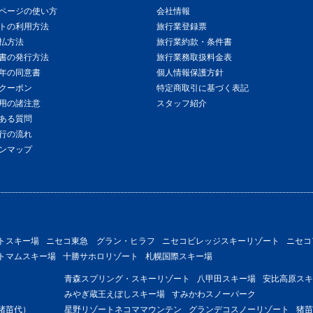
ページの使い方
会社情報
トの利用方法
旅行業登録票
払方法
旅行業約款・条件書
書の発行方法
旅行業務取扱料金表
年の同意書
個人情報保護方針
クーポン
特定商取引に基づく表記
用の諸注意
スタッフ紹介
ある質問
行の流れ
ンマップ
トスキー場
ニセコ東急 グラン・ヒラフ
ニセコビレッジスキーリゾート
ニセコ
トマムスキー場
十勝サホロリゾート
札幌国際スキー場
青森スプリング・スキーリゾート
八甲田スキー場
安比高原スキ
みやぎ蔵王えぼしスキー場
すみかわスノーパーク
猪苗代）
星野リゾートネコママウンテン
グランデコスノーリゾート
猪苗