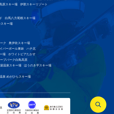
高原スキー場
伊那スキーリゾート
ド
白馬八方尾根スキー場
かスキー場
ーク
奥伊吹スキー場
イパーボール東鉢
ハチ北
ー場
ホワイトピアたかす
ェーブパーク白鳥高原
湯温泉スキー場
ほうのき平スキー場
温泉 めがひらスキー場
体