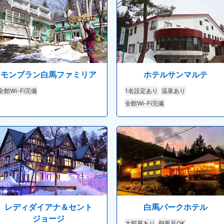
モンブラン白馬ファミリア
ホテルサンマルテ
全館Wi-Fi完備
1名設定あり
温泉あり
全館Wi-Fi完備
レディダイアナ＆セント
白馬パークホテル
ジョージ
大部屋あり
朝風呂OK