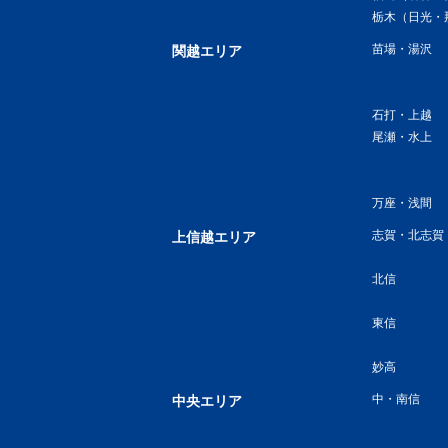
栃木（日光・
苗場・湯沢
関越エリア
石打・上越
尾瀬・水上
万座・浅間
志賀・北志賀
上信越エリア
北信
東信
妙高
中・南信
中央エリア