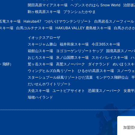
開田高原マイアスキー場
ヘブンスそのはら Snow World
治部坂
駒ヶ根高原スキー場
ブランシュたかやま
五竜スキー場
Hakuba47
つがいけマウンテンリゾート
白馬岩岳スノーフィール
スキー場
白馬コルチナスキー場
HAKUBA VALLEY 鹿島槍スキー場
白馬さのさ
イオックスアローザ
スキージャム勝山
福井和泉スキー場
今庄365スキー場
箱館山スキー場
ヨゴコーゲンリゾートヤップ
国境高原スノーパ
おじろスキー場
氷ノ山国際スキー場
スカイバレイスキー場
ハ
・飛騨）
鷲ヶ岳スキー場
高鷲スノーパーク
ダイナランド
めいほうスキ
ウィングヒルズ白鳥リゾート
ひるがの高原スキー場
スノーウ
スターシュプール緑風リゾートひだ流葉
モンデウス飛騨位山
平
だいせんホワイトリゾート
大佐スキー場
ユートピアサイオト
恐羅漢スノーパーク
女鹿平
瑞穂ハイランド
加盟団