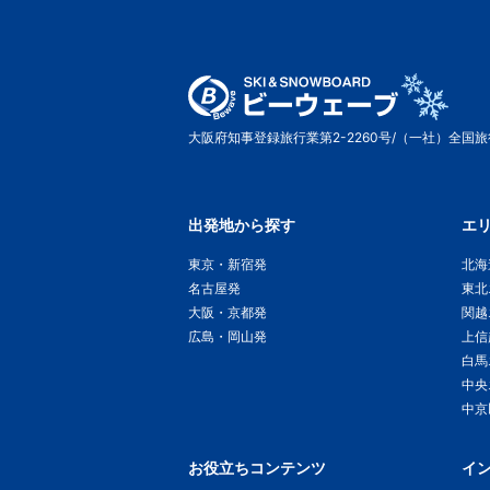
大阪府知事登録旅行業第2-2260号/（一社）全国
出発地から探す
エ
東京・新宿発
北海
名古屋発
東北
大阪・京都発
関越
広島・岡山発
上信
白馬
中央
中京
お役立ちコンテンツ
イ