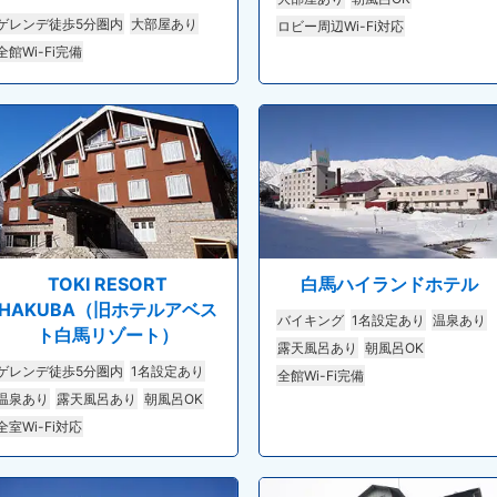
ゲレンデ徒歩5分圏内
大部屋あり
ロビー周辺Wi-Fi対応
全館Wi-Fi完備
TOKI RESORT
白馬ハイランドホテル
HAKUBA（旧ホテルアベス
バイキング
1名設定あり
温泉あり
ト白馬リゾート）
露天風呂あり
朝風呂OK
ゲレンデ徒歩5分圏内
1名設定あり
全館Wi-Fi完備
温泉あり
露天風呂あり
朝風呂OK
全室Wi-Fi対応