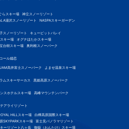
ぐらスキー場
神立スノーリゾート
ALA湯沢スノーリゾート
NASPAスキーガーデン
子スノーリゾート
キューピットバレイ
スキー場
オグナほたかスキー場
宝台樹スキー場
奥利根スノーパーク
コール嬬恋
-JAM高井富士スノーパーク
よませ温泉スキー場
ラムスキーサーカス
黒姫高原スノーパーク
ンスホテルスキー場
高峰マウンテンパーク
テアライリゾート
OYAL HILLスキー場
白樺高原国際スキー場
原SKYPARKスキー場
富士見パノラマリゾート
キーリゾート八ヶ岳
御嶽（おんたけ）スキー場