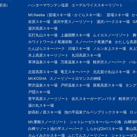
那須）
ハンターマウンテン塩原
エーデルワイススキーリゾート
Mt.Naeba（苗場スキー場・かぐらスキー場）
苗場スキー場
か
岩原スキー場
湯沢中里スノーリゾート
湯沢パークスキー場
G
湯沢高原スキー場
石打丸山スキー場
上越国際スキー場
ムイカスノーリゾート
舞
ホワイトワールド尾瀬岩鞍
スノーパーク尾瀬戸倉
かたしな高原
たんばらスキーパーク
川場スキー場
ノルン水上スキー場
水上
水上高原スキーリゾート
丸沼高原スキー場
草津温泉スキー場
万座温泉スキー場
軽井沢スノーパーク
パル
志賀高原スキー場
竜王スキーパーク
北志賀小丸山スキー場
X
Mt.KOSHA
スノーリゾートロマンスの神様
野沢温泉スキー場
戸狩温泉スキー場
斑尾高原スキー場
タング
戸隠スキー場
菅平高原スノーリゾート
佐久スキーガーデンパラダ
軽井沢プリ
湯の丸スキー場
妙高杉ノ原スキー場
池の平温泉アルペンブリックスキー場
ロッ
Mt.乗鞍スノーリゾート
シャトレーゼスキーバレー小海
白樺湖R
白樺リゾート池の平スノーパーク
しらかば2in1スキー場
車山高
カムイみさかスキー場
ふじてんスノーリゾート
シャトレーゼス