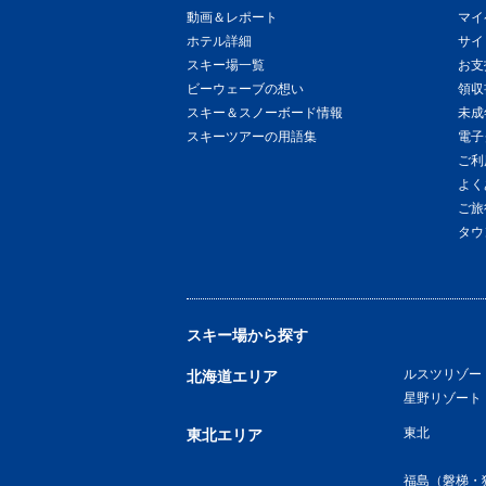
動画＆レポート
マイ
ホテル詳細
サイ
スキー場一覧
お支
ビーウェーブの想い
領収
スキー＆スノーボード情報
未成
スキーツアーの用語集
電子
ご利
よく
ご旅
タウ
スキー場から探す
ルスツリゾー
北海道エリア
星野リゾート
東北
東北エリア
福島（磐梯・