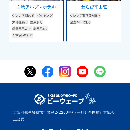
白馬アルプスホテル
わらび平山荘
ゲレンデ目の前
バイキング
ゲレンデ徒歩5分圏内
大部屋あり
温泉あり
全室Wi-Fi対応
露天風呂あり
朝風呂OK
全室Wi-Fi対応
大阪府知事登録旅行業第2-2260号/（一社）全国旅行業協会
正会員