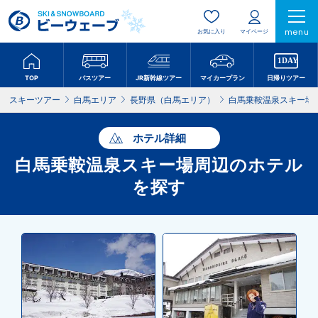
menu
お気に入り
マイページ
TOP
バスツアー
JR新幹線ツアー
マイカープラン
日帰りツアー
スキーツアー
白馬エリア
長野県（白馬エリア）
白馬乗鞍温泉スキー場
ホテル詳細
白馬乗鞍温泉スキー場周辺のホテル
を探す