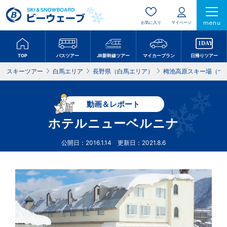
menu
お気に入り
マイページ
TOP
バスツアー
JR新幹線ツアー
マイカープラン
日帰りツアー
スキーツアー
白馬エリア
長野県（白馬エリア）
栂池高原スキー場（つ
動画＆レポート
ホテルニューベルニナ
公開日：2016.1.14 更新日：2021.8.6