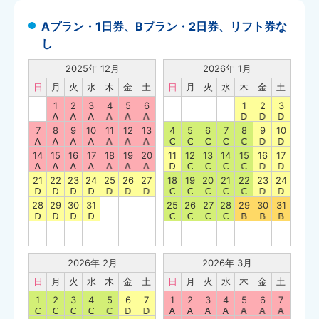
Aプラン・1日券、Bプラン・2日券、リフト券な
し
2025年 12月
2026年 1月
日
月
火
水
木
金
土
日
月
火
水
木
金
土
1
2
3
4
5
6
1
2
3
7
8
9
10
11
12
13
4
5
6
7
8
9
10
14
15
16
17
18
19
20
11
12
13
14
15
16
17
21
22
23
24
25
26
27
18
19
20
21
22
23
24
28
29
30
31
25
26
27
28
29
30
31
2026年 2月
2026年 3月
日
月
火
水
木
金
土
日
月
火
水
木
金
土
1
2
3
4
5
6
7
1
2
3
4
5
6
7