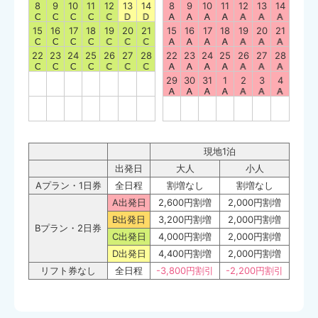
8
9
10
11
12
13
14
8
9
10
11
12
13
14
15
16
17
18
19
20
21
15
16
17
18
19
20
21
22
23
24
25
26
27
28
22
23
24
25
26
27
28
29
30
31
1
2
3
4
現地1泊
出発日
大人
小人
Aプラン・1日券
全日程
割増なし
割増なし
A出発日
2,600円割増
2,000円割増
B出発日
3,200円割増
2,000円割増
Bプラン・2日券
C出発日
4,000円割増
2,000円割増
D出発日
4,400円割増
2,000円割増
リフト券なし
全日程
-3,800円割引
-2,200円割引