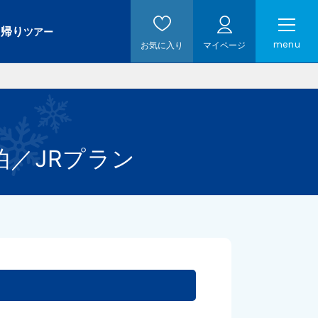
日帰り
ツアー
menu
お気に入り
マイページ
泊
／
JRプラン