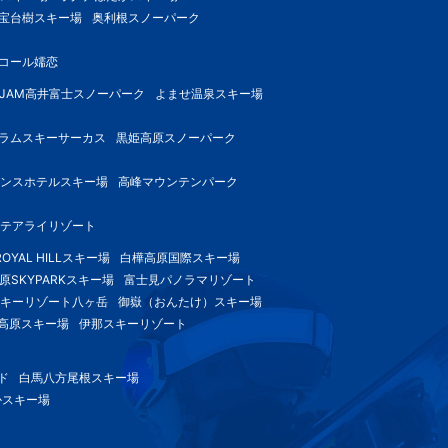
宝台樹スキー場
奥利根スノーパーク
コール嬬恋
-JAM高井富士スノーパーク
よませ温泉スキー場
ラムスキーサーカス
黒姫高原スノーパーク
ンスホテルスキー場
高峰マウンテンパーク
テアライリゾート
OYAL HILLスキー場
白樺高原国際スキー場
原SKYPARKスキー場
富士見パノラマリゾート
キーリゾート八ヶ岳
御嶽（おんたけ）スキー場
高原スキー場
伊那スキーリゾート
ド
白馬八方尾根スキー場
かスキー場