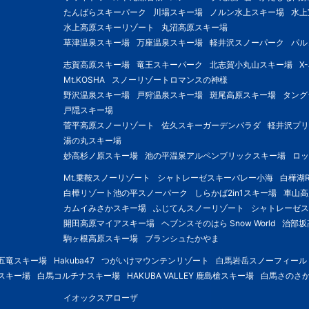
たんばらスキーパーク
川場スキー場
ノルン水上スキー場
水上
水上高原スキーリゾート
丸沼高原スキー場
草津温泉スキー場
万座温泉スキー場
軽井沢スノーパーク
パル
志賀高原スキー場
竜王スキーパーク
北志賀小丸山スキー場
X
Mt.KOSHA
スノーリゾートロマンスの神様
野沢温泉スキー場
戸狩温泉スキー場
斑尾高原スキー場
タング
戸隠スキー場
菅平高原スノーリゾート
佐久スキーガーデンパラダ
軽井沢プリ
湯の丸スキー場
妙高杉ノ原スキー場
池の平温泉アルペンブリックスキー場
ロッ
Mt.乗鞍スノーリゾート
シャトレーゼスキーバレー小海
白樺湖R
白樺リゾート池の平スノーパーク
しらかば2in1スキー場
車山高
カムイみさかスキー場
ふじてんスノーリゾート
シャトレーゼス
開田高原マイアスキー場
ヘブンスそのはら Snow World
治部坂
駒ヶ根高原スキー場
ブランシュたかやま
五竜スキー場
Hakuba47
つがいけマウンテンリゾート
白馬岩岳スノーフィール
スキー場
白馬コルチナスキー場
HAKUBA VALLEY 鹿島槍スキー場
白馬さのさ
イオックスアローザ