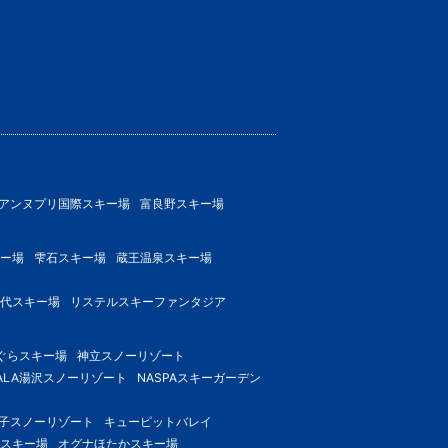
アンヌプリ国際スキー場
富良野スキー場
ー場
雫石スキー場
蔵王温泉スキー場
代スキー場
リステルスキーファンタジア
ぐらスキー場
神立スノーリゾート
ALA湯沢スノーリゾート
NASPAスキーガーデン
子スノーリゾート
キューピットバレイ
スキー場
オグナほたかスキー場