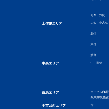
万座・浅間
志賀・北志賀
上信越エリア
北信
東信
妙高
中・南信
中央エリア
エイブル白馬
白馬エリア
白馬乗鞍温泉
富山
中京以西エリア