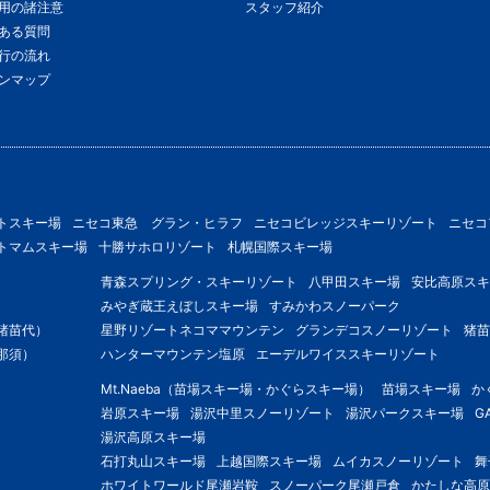
用の諸注意
スタッフ紹介
ある質問
行の流れ
ンマップ
トスキー場
ニセコ東急 グラン・ヒラフ
ニセコビレッジスキーリゾート
ニセコ
トマムスキー場
十勝サホロリゾート
札幌国際スキー場
青森スプリング・スキーリゾート
八甲田スキー場
安比高原スキ
みやぎ蔵王えぼしスキー場
すみかわスノーパーク
猪苗代）
星野リゾートネコママウンテン
グランデコスノーリゾート
猪苗
那須）
ハンターマウンテン塩原
エーデルワイススキーリゾート
Mt.Naeba（苗場スキー場・かぐらスキー場）
苗場スキー場
か
岩原スキー場
湯沢中里スノーリゾート
湯沢パークスキー場
G
湯沢高原スキー場
石打丸山スキー場
上越国際スキー場
ムイカスノーリゾート
舞
ホワイトワールド尾瀬岩鞍
スノーパーク尾瀬戸倉
かたしな高原