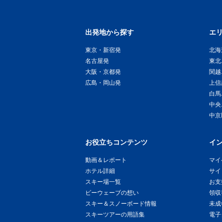
出発地から探す
エ
東京・新宿発
北海
名古屋発
東北
大阪・京都発
関越
広島・岡山発
上信
白馬
中央
中京
お役立ちコンテンツ
イ
動画＆レポート
マイ
ホテル詳細
サイ
スキー場一覧
お支
ビーウェーブの想い
領収
スキー＆スノーボード情報
未成
スキーツアーの用語集
電子