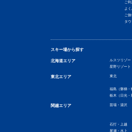
ご利
よく
ご旅
タウ
スキー場から探す
ルスツリゾー
北海道エリア
星野リゾート
東北
東北エリア
福島（磐梯・
栃木（日光・
苗場・湯沢
関越エリア
石打・上越
尾瀬・水上