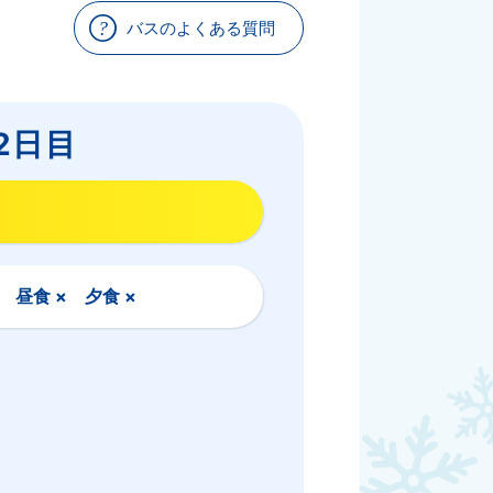
バスのよくある質問
2日目
× 昼食 × 夕食 ×