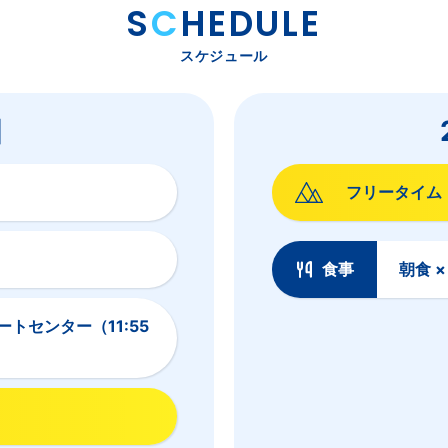
S
C
HEDULE
スケジュール
目
フリータイム
食事
朝食 
トセンター（11:55