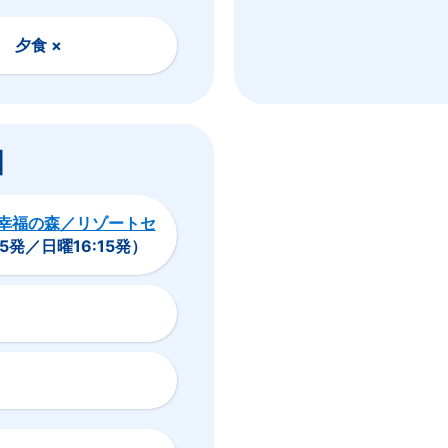
× 夕食 ×
目
幸福の森／リゾートセ
5発／日曜16:15発）