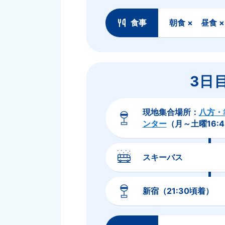
食事
朝食 × 昼食 
3日
現地集合場所：
八方・
ンター
（月～土曜16:4
スキーバス
新宿（21:30頃着）