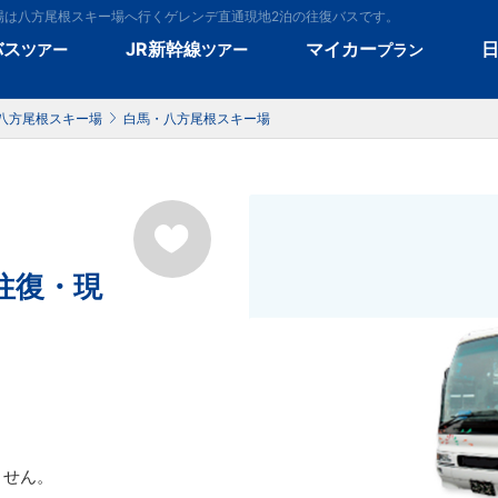
場は八方尾根スキー場へ行くゲレンデ直通現地2泊の往復バスです。
バス
JR新幹線
マイカー
ツアー
ツアー
プラン
八方尾根スキー場
白馬・八方尾根スキー場
往復・現
ません。