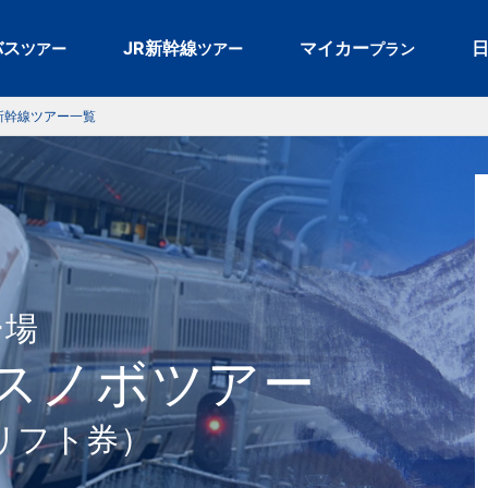
バス
JR新幹線
マイカー
ツアー
ツアー
プラン
新幹線ツアー一覧
ー場
＆スノボツアー
+リフト券）