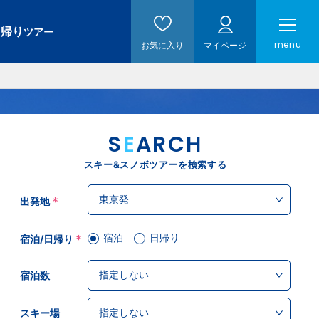
日帰り
ツアー
menu
お気に入り
マイページ
S
E
ARCH
スキー&スノボツアーを検索する
*
出発地
宿泊
日帰り
*
宿泊/日帰り
宿泊数
スキー場