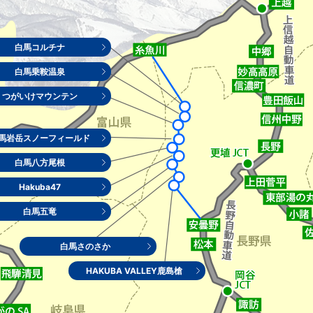
白馬コルチナ
白馬乗鞍温泉
つがいけマウンテン
馬岩岳スノーフィールド
白馬八方尾根
Hakuba47
白馬五竜
白馬さのさか
HAKUBA VALLEY鹿島槍