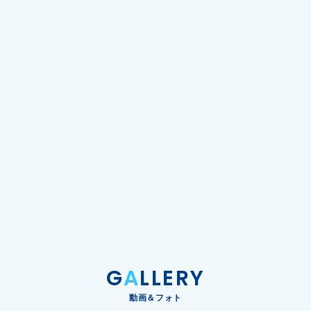
G
A
LLERY
動画＆フォト