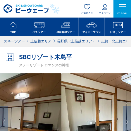
menu
お気に入り
マイページ
TOP
バスツアー
JR新幹線ツアー
マイカープラン
日帰りツアー
スキーツアー
上信越エリア
長野県（上信越エリア）
志賀・北志賀エリ
SBCリゾート木島平
スノーリゾート ロマンスの神様