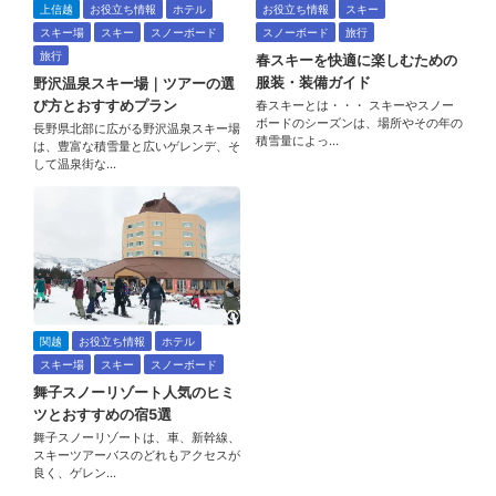
上信越
お役立ち情報
ホテル
お役立ち情報
スキー
スキー場
スキー
スノーボード
スノーボード
旅行
旅行
春スキーを快適に楽しむための
服装・装備ガイド
野沢温泉スキー場｜ツアーの選
び方とおすすめプラン
春スキーとは・・・ スキーやスノー
ボードのシーズンは、場所やその年の
長野県北部に広がる野沢温泉スキー場
積雪量によっ…
は、豊富な積雪量と広いゲレンデ、そ
して温泉街な…
関越
お役立ち情報
ホテル
スキー場
スキー
スノーボード
舞子スノーリゾート人気のヒミ
ツとおすすめの宿5選
舞子スノーリゾートは、車、新幹線、
スキーツアーバスのどれもアクセスが
良く、ゲレン…