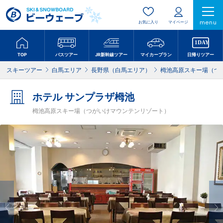
menu
お気に入り
マイページ
TOP
バスツアー
JR新幹線ツアー
マイカープラン
日帰りツアー
スキーツアー
白馬エリア
長野県（白馬エリア）
栂池高原スキー場（つ
ホテル サンプラザ栂池
栂池高原スキー場（つがいけマウンテンリゾート）