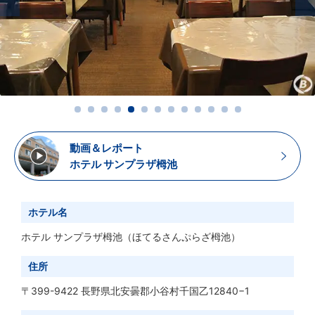
動画＆レポート
ホテル サンプラザ栂池
ホテル名
ホテル サンプラザ栂池
（ほてるさんぷらざ栂池）
住所
〒399-9422 長野県北安曇郡小谷村千国乙12840−1