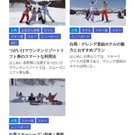
白馬
お役立ち情報
ホテル
白馬
ホテル
スキー場
スキー
スキー場
スキー
スノーボード
スノーボード
旅行
白馬・ゲレンデ直結ホテルの魅
力とおすすめプラン
つがいけマウンテンリゾートリ
フト券のスマートな利用法
はじめに 白馬エリアは、スキーリ
ゾートの宝庫であり、ゲレンデ直結の
はじめに 長野県に位置するつがいけ
ホテルは特に人…
マウンテンリゾートでは、スムーズに
リフト券を購…
白馬
スキー場
スキー
スノーボード
白馬スキーシーズン到来！最新