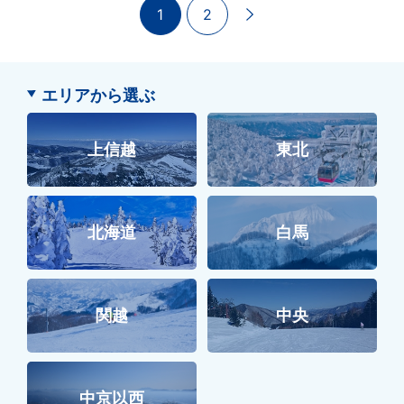
1
2
エリアから選ぶ
上信越
東北
北海道
白馬
関越
中央
中京以西