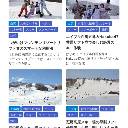
白馬
お役立ち情報
ホテル
白馬
お役立ち情報
スキー場
スキー場
スキー
スノーボード
スキー
スノーボード
旅行
旅行
エイブル白馬五竜＆Hakuba47
共通リフト券で楽しむ絶景ス
つがいけマウンテンリゾートリ
キー体験
フト券のスマートな利用法
はじめに エイブル白馬五竜＆
はじめに 長野県に位置するつがいけ
Hakuba47の共通リフト券を利用すれ
マウンテンリゾートでは、スムーズに
ば、雄大な北…
リフト券を購…
上信越
お役立ち情報
ホテル
上信越
お役立ち情報
スキー場
スキー場
スキー
スノーボード
スキー
スノーボード
旅行
斑尾高原スキー場の早割リフト
券情報！お得に楽しむスキー旅