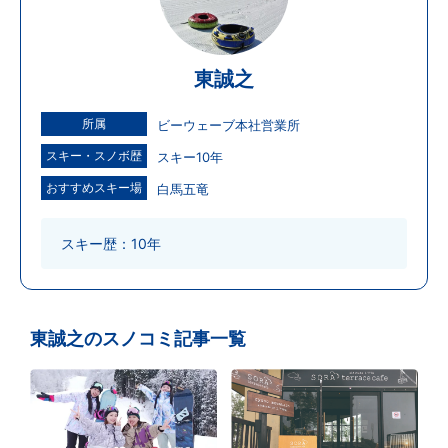
東誠之
所属
ビーウェーブ本社営業所
スキー・スノボ歴
スキー10年
おすすめスキー場
白馬五竜
スキー歴：10年
東誠之のスノコミ記事一覧