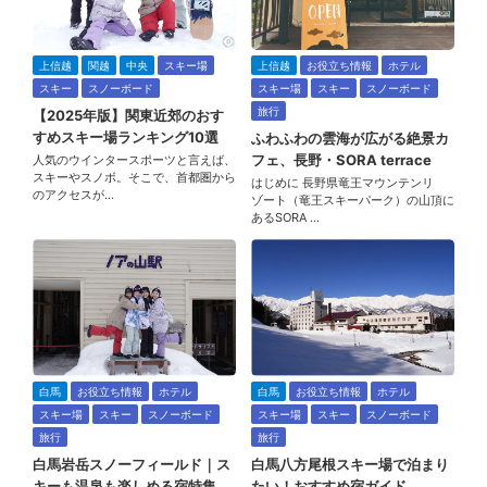
上信越
関越
中央
スキー場
上信越
お役立ち情報
ホテル
スキー
スノーボード
スキー場
スキー
スノーボード
旅行
【2025年版】関東近郊のおす
すめスキー場ランキング10選
ふわふわの雲海が広がる絶景カ
フェ、長野・SORA terrace
人気のウインタースポーツと言えば、
スキーやスノボ。そこで、首都圏から
はじめに 長野県竜王マウンテンリ
のアクセスが…
ゾート（竜王スキーパーク）の山頂に
あるSORA …
白馬
お役立ち情報
ホテル
白馬
お役立ち情報
ホテル
スキー場
スキー
スノーボード
スキー場
スキー
スノーボード
旅行
旅行
白馬岩岳スノーフィールド｜ス
白馬八方尾根スキー場で泊まり
キーも温泉も楽しめる宿特集
たい！おすすめ宿ガイド