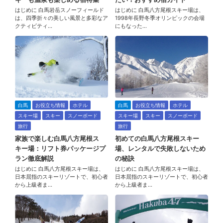
はじめに 白馬岩岳スノーフィールド
はじめに 白馬八方尾根スキー場は、
は、四季折々の美しい風景と多彩なア
1998年長野冬季オリンピックの会場
クティビティ…
にもなった…
白馬
お役立ち情報
ホテル
白馬
お役立ち情報
ホテル
スキー場
スキー
スノーボード
スキー場
スキー
スノーボード
旅行
旅行
家族で楽しむ白馬八方尾根ス
初めての白馬八方尾根スキー
キー場：リフト券パッケージプ
場、レンタルで失敗しないため
ラン徹底解説
の秘訣
はじめに 白馬八方尾根スキー場は、
はじめに 白馬八方尾根スキー場は、
日本屈指のスキーリゾートで、初心者
日本屈指のスキーリゾートで、初心者
から上級者ま…
から上級者ま…