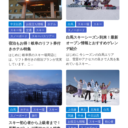
中京以西
お役立ち情報
ホテル
白馬
スキー場
スキー
スキー場
交通
スキー
スノーボード
スノーボード
スキーバスツアー
白馬スキーシーズン到来！最新
オープン情報とおすすめゲレン
宿泊もお得！岐阜のリフト券付
デ紹介
きホテル特集
はじめに 今シーズンの白馬エリア
はじめに 岐阜県のスキー場周辺に
は、雪質やアクセスの良さで人気を集
は、リフト券付きの宿泊プランが充実
めているスキー…
しています。こ…
白馬
ホテル
スキー場
スキー
上信越
東北
北海道
白馬
スノーボード
旅行
関越
中央
中京以西
お役立ち情報
スキー場
初心者
スキー初心者から上級者まで！
スキー
スノーボード