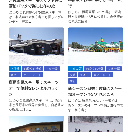
戸狩温泉スキー場のリフト券と
行
宿泊パックで楽しむ冬の旅
はじめに 斑尾高原スキー場は、新潟
はじめに 長野県の戸狩温泉スキー場
県と長野県の境界に位置し、自然豊か
は、家族連れや初心者にも優しいゲレ
な環境に囲ま…
ンデと、豊富…
上信越
お役立ち情報
スキー場
中京以西
お役立ち情報
スキー場
スキー
スノーボード
交通
スキー
スノーボード
旅行
斑尾高原スキー場：スキーツ
アーで便利なレンタルパッケー
新シーズン到来！岐阜のスキー
ジ
場オープン予定と見どころ
はじめに 斑尾高原スキー場は、新潟
はじめに 岐阜県内のスキー場では、
県と長野県の境界に位置し、自然豊か
新シーズンのオープン準備が進行中で
な環境に囲ま…
す。初心者か…