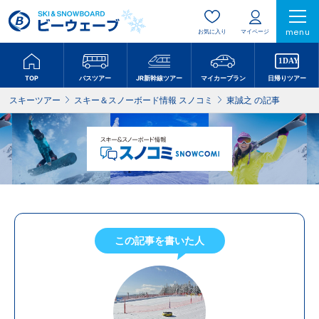
menu
お気に入り
マイページ
TOP
バスツアー
JR新幹線ツアー
マイカープラン
日帰りツアー
スキーツアー
スキー＆スノーボード情報 スノコミ
東誠之 の記事
この記事を書いた人