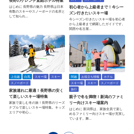
長野のゲレンデ直結ホテル特集
はじめに 長野県の魅力 長野県は日本
初心者から上級者まで！今シー
有数のスキーやスノーボードの名所と
ズン行きたいスキー場
して知られ…
今シーズン行きたいスキー場を初心者
から上級者まで網羅したガイドです。
関西や名古屋…
上信越
白馬
スキー場
スキー
関越
お役立ち情報
ホテル
スノーボード
スキー場
スキー
スノーボード
旅行
家族連れに最適！長野県の安く
て楽しいスキー場特集
親子で冬を満喫！新潟のファミ
リー向けスキー場案内
家族で楽しむ冬の旅！長野県のリーズ
ナブルで楽しいスキー場特集。キッズ
はじめに 新潟県は、家族全員で楽し
エリアや初心…
めるファミリー向けスキー場が充実し
ています。舞…