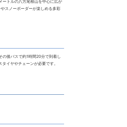
6メートルの八方尾根山を中心に広が
ーやスノーボーダーが楽しめる多彩
の後バスで約1時間20分で到着し
レスタイヤやチェーンが必要です。