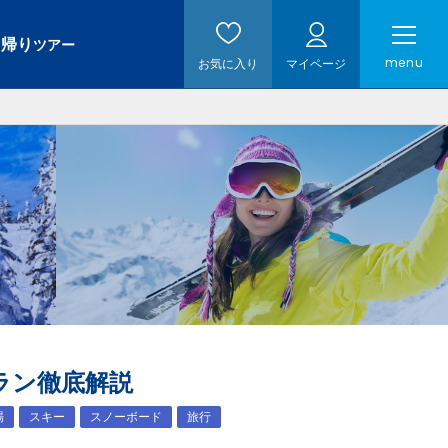
日帰り
ツアー
menu
お気に入り
マイページ
ラン徹底解説
場
スキー
スノーボード
旅行