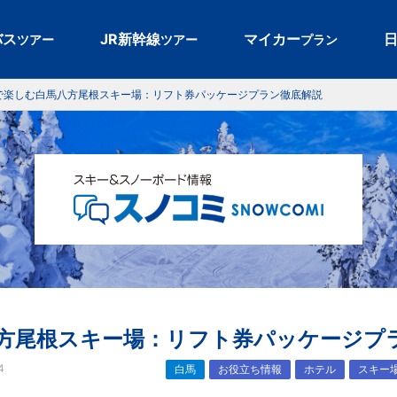
バス
JR新幹線
マイカー
ツアー
ツアー
プラン
で楽しむ白馬八方尾根スキー場：リフト券パッケージプラン徹底解説
方尾根スキー場：リフト券パッケージプ
4
白馬
お役立ち情報
ホテル
スキー