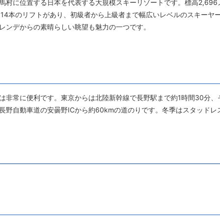
馬村に位置する日本を代表する大規模スキーリゾートです。標高2,69
と14本のリフトがあり、初級者から上級者まで幅広いレベルのスキーヤ
レンデからの素晴らしい眺望も魅力の一つです。
は非常に便利です。東京からは北陸新幹線で長野駅まで約1時間30分、そ
長野自動車道の安曇野ICから約60kmの道のりです。冬季はスタッド