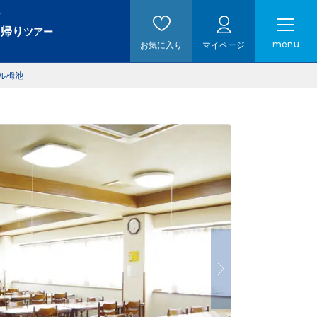
。
日帰り
ツアー
menu
お気に入り
マイページ
ル栂池