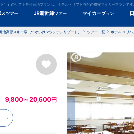
ート））のリフト券付宿泊プランは、ホテル・リフト券付の格安マイカープランです
バス
JR新幹線
マイカー
ツアー
ツアー
プラン
栂池高原スキー場（つがいけマウンテンリゾート）
ツアー一覧
ホテル メリベ
9,800～20,600
円