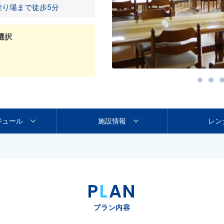
乗り場まで徒歩5分
選択
ジュール
施設情報
レン
P
L
AN
プラン内容