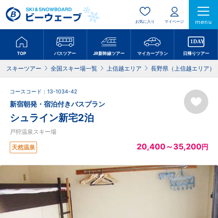
menu
お気に入り
マイページ
TOP
バスツアー
JR新幹線ツアー
マイカープラン
日帰りツアー
スキーツアー
全国スキー場一覧
上信越エリア
長野県（上信越エリア）
コースコード：13-1034-42
新宿朝発・宿泊付きバスプラン
シュライン新宅2泊
戸狩温泉スキー場
20,400～35,200
円
天然温泉