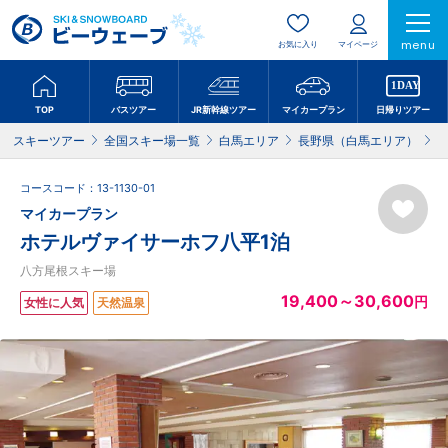
menu
お気に入り
マイページ
TOP
バスツアー
JR新幹線ツアー
マイカープラン
日帰りツアー
スキーツアー
全国スキー場一覧
白馬エリア
長野県（白馬エリア）
コースコード：13-1130-01
マイカープラン
ホテルヴァイサーホフ八平1泊
八方尾根スキー場
19,400～30,600
円
女性に人気
天然温泉