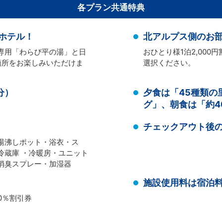
各プラン共通特典
ホテル！
北アルプス側のお
専用「わらび平の湯」と日
おひとり様1泊2,00
箇所をお楽しみいただけま
選択ください。
分）
夕食は「45種類の
グ」、朝食は「約4
チェックアウト後
湯沸しポット・浴衣・ス
冷蔵庫 ・冷暖房・ユニット
消臭スプレー・加湿器
施設使用料は宿泊
0％割引券