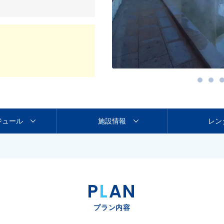
ジュール
施設情報
レン
P
L
AN
プラン内容