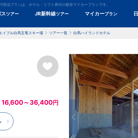
ト券付宿泊プランは、ホテル・リフト券付の格安マイカープランです。
バス
JR新幹線
マイカー
ツアー
ツアー
プラン
エイブル白馬五竜スキー場
ツアー一覧
白馬ハイランドホテル
16,600～36,400
円
ル