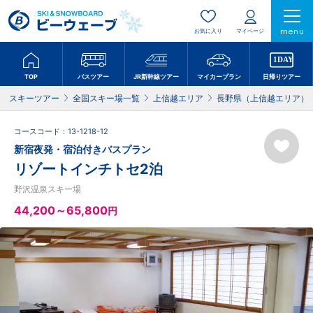
menu
お気に入り
マイページ
TOP
バスツアー
JR新幹線ツアー
マイカープラン
日帰りツアー
スキーツアー
全国スキー場一覧
上信越エリア
長野県（上信越エリア）
コースコード：13-1218-12
新宿夜発・宿泊付きバスプラン
リゾートインチトセ2泊
野沢温泉スキー場
44,200～65,800
円