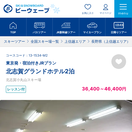
menu
お気に入り
マイページ
TOP
バスツアー
JR新幹線ツアー
マイカープラン
日帰りツアー
スキーツアー
全国スキー場一覧
上信越エリア
長野県（上信越エリア）
コースコード：13-1534-M2
東京発・宿泊付きJRプラン
北志賀グランドホテル2泊
北志賀小丸山スキー場
36,400～46,400
円
レッスン付