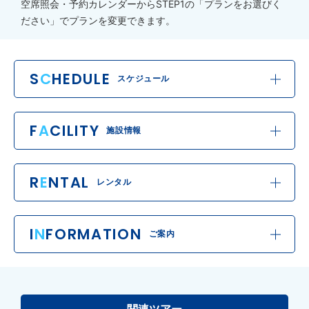
空席照会・予約カレンダーからSTEP1の「プランをお選びく
ださい」でプランを変更できます。
S
C
HEDULE
スケジュール
F
A
CILITY
施設情報
R
E
NTAL
レンタル
I
N
FORMATION
ご案内
関連ツアー