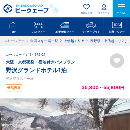
menu
お気に入り
マイページ
TOP
バスツアー
JR新幹線ツアー
マイカープラン
日帰りツアー
スキーツアー
全国スキー場一覧
上信越エリア
長野県（上信越エリア）
コースコード：13-1572-21
大阪・京都夜発・宿泊付きバスプラン
野沢グランドホテル1泊
野沢温泉スキー場
35,800～55,800
円
天然温泉