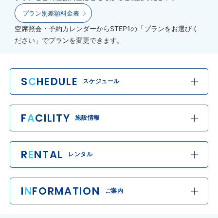
プラン別差額料金表
空席照会・予約カレンダーからSTEP1の「プランをお選びく
ださい」でプランを変更できます。
S
C
HEDULE
スケジュール
F
A
CILITY
施設情報
R
E
NTAL
レンタル
I
N
FORMATION
ご案内