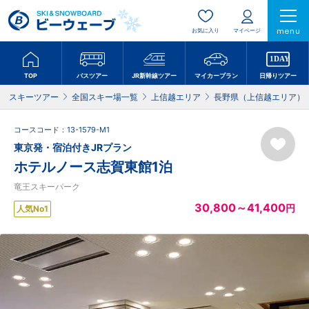
menu
お気に入り
マイページ
TOP
バスツアー
JR新幹線ツアー
マイカープラン
日帰りツアー
スキーツアー
全国スキー場一覧
上信越エリア
長野県（上信越エリア）
コースコード：13-1579-M1
東京発・宿泊付きJRプラン
ホテルノース志賀東館1泊
竜王スキーパーク
30,800～41,400
円
人気No1