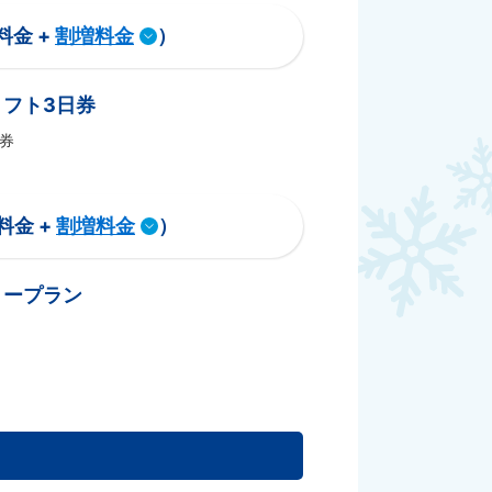
料金 +
割増料金
）
フト3日券
券
料金 +
割増料金
）
リープラン