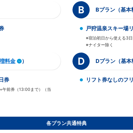
B
Bプラン（基本
券
戸狩温泉スキー場リ
※宿泊初日から使える3日
※ナイター除く
D
増料金
）
Dプラン（基本
日券
リフト券なしのフ
+午前券（13:00まで）（当
各プラン共通特典