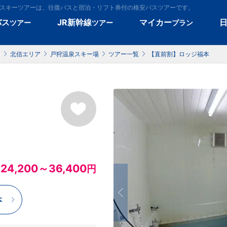
のスキーツアーは、往復バスと宿泊・リフト券付の格安バスツアーです。
バス
JR新幹線
マイカー
ツアー
ツアー
プラン
）
北信エリア
戸狩温泉スキー場
ツアー一覧
【直前割】ロッジ福本
24,200～36,400
円
本