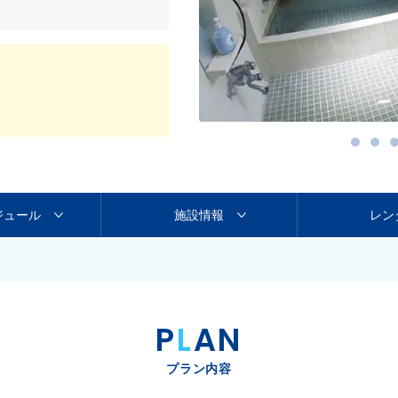
ジュール
施設情報
レン
P
L
AN
プラン内容