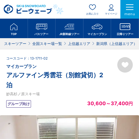
menu
お気に入り
マイページ
TOP
バスツアー
JR新幹線ツアー
マイカープラン
日帰りツアー
スキーツアー
全国スキー場一覧
上信越エリア
新潟県（上信越エリア）
コースコード：13-1711-02
マイカープラン
アルファイン秀雲荘（別館貸切）2
泊
妙高杉ノ原スキー場
30,600～37,400
円
グループ向け