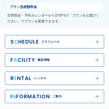
プラン別差額料金
空席照会・予約カレンダーからSTEP1の「プランをお選びく
ださい」でプランを変更できます。
S
C
HEDULE
スケジュール
F
A
CILITY
施設情報
R
E
NTAL
レンタル
I
N
FORMATION
ご案内