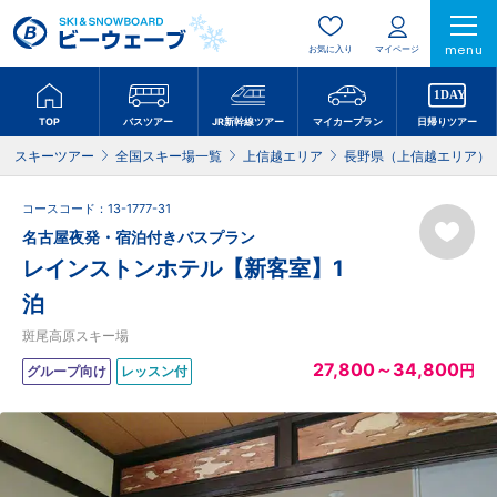
menu
お気に入り
マイページ
TOP
バスツアー
JR新幹線ツアー
マイカープラン
日帰りツアー
スキーツアー
全国スキー場一覧
上信越エリア
長野県（上信越エリア）
コースコード：13-1777-31
名古屋夜発・宿泊付きバスプラン
レインストンホテル【新客室】1
泊
斑尾高原スキー場
27,800～34,800
円
グループ向け
レッスン付