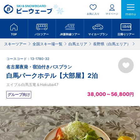
menu
お気に入り
マイページ
TOP
バスツアー
JR新幹線ツアー
マイカープラン
日帰りツアー
スキーツアー
全国スキー場一覧
白馬エリア
長野県（白馬エリア）
コースコード：13-1780-32
名古屋夜発・宿泊付きバスプラン
白馬パークホテル【大部屋】2泊
エイブル白馬五竜＆Hakuba47
38,000～56,800
円
グループ向け