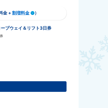
料金 +
割増料金
）
ロープウェイ＆リフト3日券
券