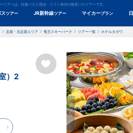
キーツアーは、往復バスと宿泊・リフト券付の格安バスツアーです。
バス
JR新幹線
マイカー
ツアー
ツアー
プラン
）
志賀・北志賀エリア
竜王スキーパーク
ツアー一覧
ホテルタガワ
室）2