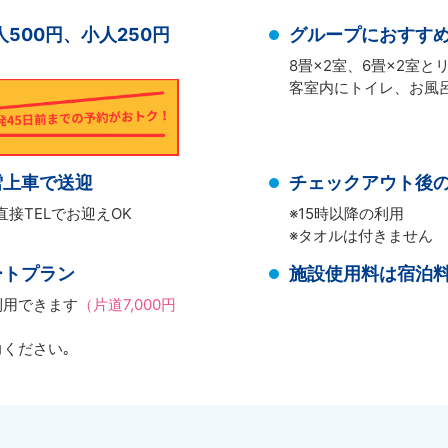
500円、小人250円
グループにおすすめ
8畳×2室、6畳×2室
客室内にトイレ、お風
雪上車で送迎
チェックアウト後
接TELでお迎えOK
※15時以降の利用
※タオルは付きません
ートプラン
施設使用料は宿泊
利用できます
（片道7,000円
ください｡