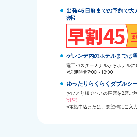
出発45日前までの予約で大人
割引
ゲレンデ内のホテルまでは
竜王バスターミナルからホテルに直
※送迎時間7:00～18:00
ゆったりらくらくダブルシ
おひとり様でバスの座席を2席ご
割増）
※電話申込または、要望欄にご入力