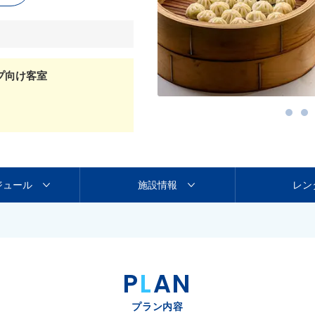
プ向け客室
ジュール
施設情報
レン
P
L
AN
プラン内容