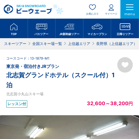
menu
お気に入り
マイページ
TOP
バスツアー
JR新幹線ツアー
マイカープラン
日帰りツアー
スキーツアー
全国スキー場一覧
上信越エリア
長野県（上信越エリア）
コースコード：13-1879-M1
東京発・宿泊付きJRプラン
北志賀グランドホテル（スクール付）1
泊
北志賀小丸山スキー場
32,600～38,200
円
レッスン付