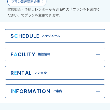
プラン別差額料金表
空席照会・予約カレンダーからSTEP1の「プランをお選びく
ださい」でプランを変更できます。
S
C
HEDULE
スケジュール
F
A
CILITY
施設情報
R
E
NTAL
レンタル
I
N
FORMATION
ご案内