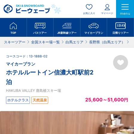
menu
お気に入り
マイページ
TOP
バスツアー
JR新幹線ツアー
マイカープラン
日帰りツアー
スキーツアー
全国スキー場一覧
白馬エリア
長野県（白馬エリア）
H
コースコード：13-1888-02
マイカープラン
ホテルルートイン信濃大町駅前2
泊
HAKUBA VALLEY 鹿島槍スキー場
25,600～51,600
円
ホテルクラス
天然温泉