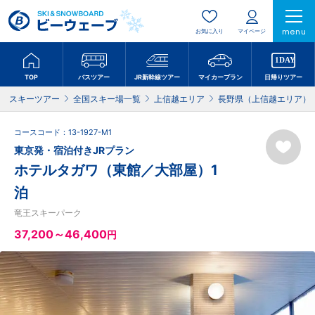
menu
お気に入り
マイページ
TOP
バスツアー
JR新幹線ツアー
マイカープラン
日帰りツアー
スキーツアー
全国スキー場一覧
上信越エリア
長野県（上信越エリア）
コースコード：13-1927-M1
東京発・宿泊付きJRプラン
ホテルタガワ（東館／大部屋）1
泊
竜王スキーパーク
37,200～46,400
円