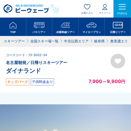
menu
お気に入り
マイページ
TOP
バスツアー
JR新幹線ツアー
マイカープラン
日帰りツアー
スキーツアー
全国スキー場一覧
中京以西エリア
岐阜県
奥美濃エリ
コースコード：13-3002-34
名古屋朝発／日帰りスキーツアー
ダイナランド
7,900～9,900
円
キッズパーク
子供料金あり