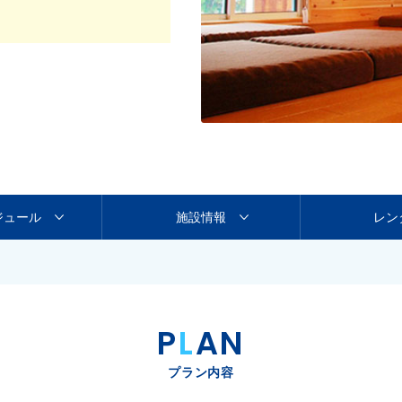
ジュール
施設情報
レン
P
L
AN
プラン内容