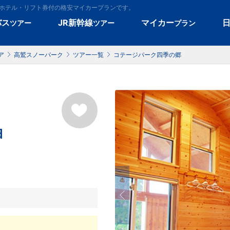
、ホテル・リフト券付の格安マイカープランです。
バス
JR新幹線
マイカー
ツアー
ツアー
プラン
ア
高鷲スノーパーク
ツアー一覧
コテージパーク四季の郷
泊