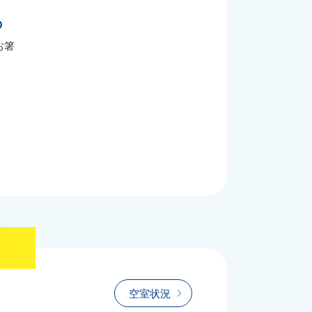
の
お箸
空室状況