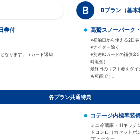
B
Bプラン（基本
日券付
高鷲スノーパーク・
※初泊日から使える2日券
※ナイター除く
必要となります。（カード返却
※別途ICカードの補償金
時返金）
最終日のリフト券をダイ
も可能です。
各プラン共通特典
コテージ内標準装
ミニ冷蔵庫・IHキッ
トコンロ（カセットボ
FFヒーター