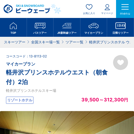
menu
お気に入り
マイページ
TOP
バスツアー
JR新幹線ツアー
マイカープラン
日帰りツアー
スキーツアー
全国スキー場一覧
ツアー一覧
軽井沢プリンスホテル ウエ
コースコード：13-8113-02
マイカープラン
軽井沢プリンスホテルウエスト（朝食
付）2泊
軽井沢プリンスホテルスキー場
39,500～312,300
円
リゾートホテル